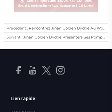
Précédent :
Rencontrez Jinan Golden Bridge Au WoodTech Turkey 2025 – Votre Expert En Pompes À Vide Et Compresseurs D'air
Suivant :
Jinan Golden Bridge Présentera Ses Pompes À Vide Et Compresseurs D'air Écoénergétiques Au Salon Du Machinisme Pour L'industrie Du Bois De Shanghai 2025 | Stand 8.1H83
Lien rapide