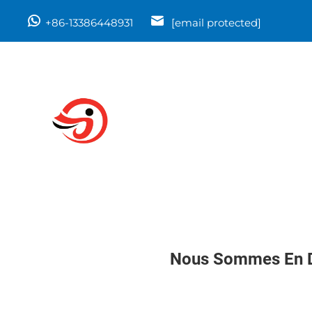
+86-13386448931
[email protected]
Nous Sommes En Di