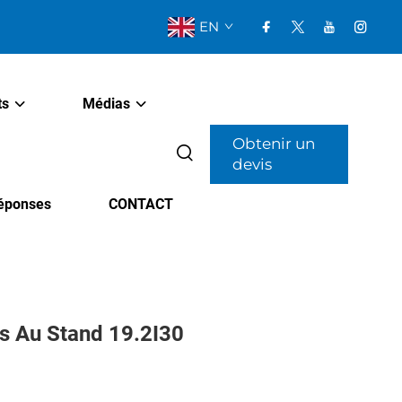
EN
ts
Médias
Obtenir un
devis
Réponses
CONTACT
s Au Stand 19.2I30