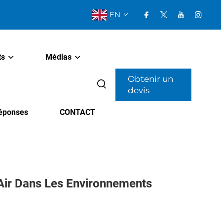
EN
ts
Médias
Obtenir un
devis
Réponses
CONTACT
À Air Dans Les Environnements