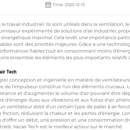
Time: 2025-12-13
le travail industriel. Ils sont utilisés dans la ventilatio
ournisseur expérimenté de solutions d'air industriel, pr
nergétique maximal. Cela revêt une importance particuli
bles sont des priorités majeures. Grâce à une technolog
es performances fiables tout en consommant moins d'éner
nons ensemble les éléments les plus importants relatifs à
cair Tech
égrer conception et ingénierie en matière de ventilateurs
ée de l'impulseur constitue l'un des éléments cruciaux. 
istance et d'augmenter le volume d'air pouvant être dé
tes d'énergie dues aux vibrations et aux fuites d'air, 
un ventilateur doté d'un certain type de palier à air fonc
friction, réduisant la chaleur et les pertes d'énergie. L
in d'offrir un débit, une pression et une consommation d'
triels. Vacair Tech est le meilleur acteur sur le marché.