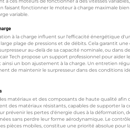
 ces moteurs de fonctionner à des vitesses variables, s
n faisant fonctionner le moteur à charge maximale bien e
rge variable.
charge
on à la charge influent sur l'efficacité énergétique d'un
arge plage de pressions et de débits. Cela garantit une
 surpresseur au-delà de sa capacité nominale, ou dans d
ir Tech propose un support professionnel pour aider les
ainsi un bon ajustement à la charge. Un entretien régulier
ment de maintenir le surpresseur dans des conditions id
s
des matériaux et des composants de haute qualité afin d
sent des matériaux résistants, capables de supporter la co
 Pour prévenir les pertes d'énergie dues à la déformation,
es sans perdre leur forme aérodynamique. Le contrôle qu
re des pièces mobiles, constitue une priorité absolue pour