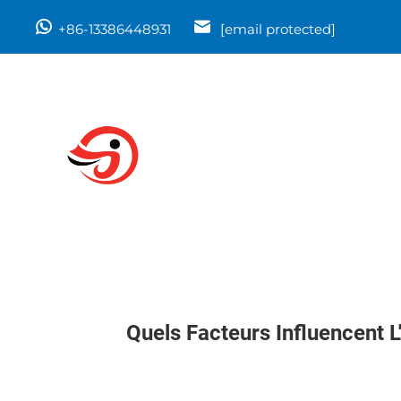
+86-13386448931
[email protected]
Quels Facteurs Influencent L