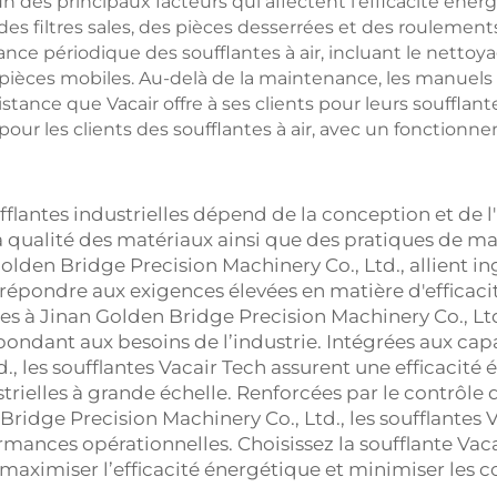
des principaux facteurs qui affectent l'efficacité énergé
c des filtres sales, des pièces desserrées et des rouleme
périodique des soufflantes à air, incluant le nettoyage 
pièces mobiles. Au-delà de la maintenance, les manuels d
tance que Vacair offre à ses clients pour leurs soufflantes
 pour les clients des soufflantes à air, avec un fonction
fflantes industrielles dépend de la conception et de 
 qualité des matériaux ainsi que des pratiques de mai
den Bridge Precision Machinery Co., Ltd., allient ingé
e répondre aux exigences élevées en matière d'efficac
iées à Jinan Golden Bridge Precision Machinery Co., Ltd
pondant aux besoins de l’industrie. Intégrées aux cap
, les soufflantes Vacair Tech assurent une efficacité 
trielles à grande échelle. Renforcées par le contrôle 
dge Precision Machinery Co., Ltd., les soufflantes Vac
mances opérationnelles. Choisissez la soufflante Vaca
maximiser l’efficacité énergétique et minimiser les c