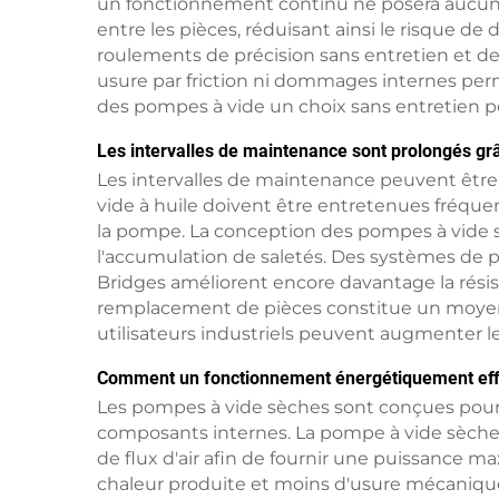
un fonctionnement continu ne posera aucun p
entre les pièces, réduisant ainsi le risque 
roulements de précision sans entretien et des
usure par friction ni dommages internes perm
des pompes à vide un choix sans entretien po
Les intervalles de maintenance sont prolongés grâ
Les intervalles de maintenance peuvent être
vide à huile doivent être entretenues fréque
la pompe. La conception des pompes à vide s
l'accumulation de saletés. Des systèmes de p
Bridges améliorent encore davantage la rési
remplacement de pièces constitue un moyen f
utilisateurs industriels peuvent augmenter l
Comment un fonctionnement énergétiquement effi
Les pompes à vide sèches sont conçues pour 
composants internes. La pompe à vide sèche
de flux d'air afin de fournir une puissance 
chaleur produite et moins d'usure mécanique 