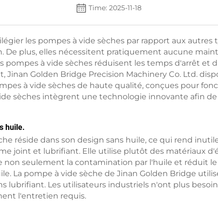
Time: 2025-11-18
égier les pompes à vide sèches par rapport aux autres 
ation. De plus, elles nécessitent pratiquement aucune ma
, les pompes à vide sèches réduisent les temps d'arrêt et
, Jinan Golden Bridge Precision Machinery Co. Ltd. dispo
pes à vide sèches de haute qualité, conçues pour fonct
 vide sèches intègrent une technologie innovante afin de
s huile.
e réside dans son design sans huile, ce qui rend inutil
 joint et lubrifiant. Elle utilise plutôt des matériaux d
non seulement la contamination par l'huile et réduit l
uile. La pompe à vide sèche de Jinan Golden Bridge util
 lubrifiant. Les utilisateurs industriels n'ont plus beso
ment l'entretien requis.