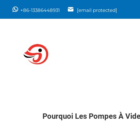
+86-13386448931
[email protected]
Pourquoi Les Pompes À Vide 