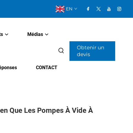
EN
ts
Médias
Obtenir un
devis
Réponses
CONTACT
tien Que Les Pompes À Vide À