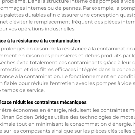
roblème. Dans la structure interne des pompes à vide s
de dommages internes ou de pannes. Par exemple, la pompe
 palettes durables afin d'assurer une conception quasi s
et d'éviter le remplacement fréquent des pièces interne
ur vos opérations industrielles.
ce à la résistance à la contamination
 prolongés en raison de la résistance à la contaminatio
mment en raison des poussières et débris produits par le
èches évite totalement ces contaminants grâce à leur 
rotection et des filtres efficaces intégrés dans la conc
stance à la contamination. Le fonctionnement en condit
iable pour réduire l'entretien avec les pompes à vide s
e temps de service.
cace réduit les contraintes mécaniques
être économes en énergie, réduisent les contraintes m
 Jinan Golden Bridges utilise des technologies de mote
maximale tout en minimisant la consommation d'énergie. M
sur les composants ainsi que sur les pièces clés telles 