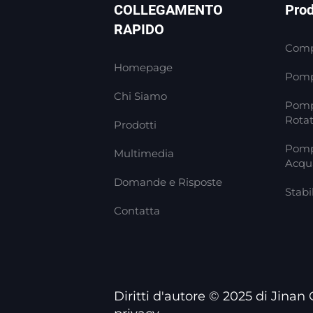
COLLEGAMENTO
Pro
RAPIDO
Compr
Homepage
Pomp
Chi Siamo
Pomp
Rotat
Prodotti
Pomp
Multimedia
Acqu
Domande e Risposte
Stabi
Contatta
Diritti d'autore © 2025 di Jina