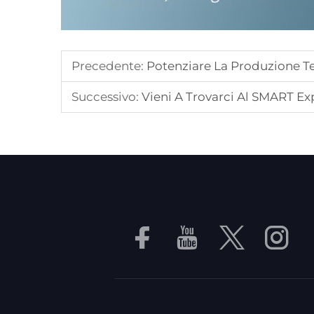
Precedente:
Potenziare La Produzione Te
Successivo:
Vieni A Trovarci Al SMART E