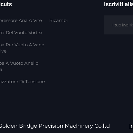
dcuts
Iscriviti a
essore Aria A Vite
Ricambi
a Del Vuoto Vortex
a Per Vuoto A Vane
ive
a A Vuoto Anello
a
lizzatore Di Tensione
n Golden Bridge Precision Machinery Co.ltd
I