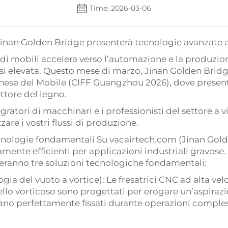
Time: 2026-03-06
Jinan Golden Bridge presenterà tecnologie avanzate a
di mobili accelera verso l’automazione e la produzione 
sì elevata. Questo mese di marzo, Jinan Golden Bridge
Cinese del Mobile (CIFF Guangzhou 2026), dove present
ttore del legno.
gratori di macchinari e i professionisti del settore a vi
re i vostri flussi di produzione.
nologie fondamentali Su vacairtech.com (Jinan Golden 
amente efficienti per applicazioni industriali gravose
teranno tre soluzioni tecnologiche fondamentali:
ogia del vuoto a vortice): Le fresatrici CNC ad alta ve
anello vorticoso sono progettati per erogare un’aspirazi
no perfettamente fissati durante operazioni complesse