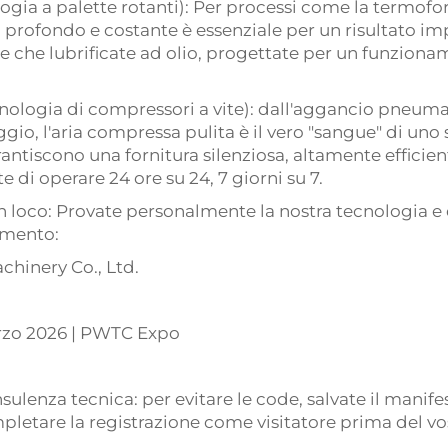
gia a palette rotanti): Per processi come la termofor
profondo e costante è essenziale per un risultato im
te che lubrificate ad olio, progettate per un funzion
nologia di compressori a vite): dall'aggancio pneumat
ggio, l'aria compressa pulita è il vero "sangue" di un
arantiscono una fornitura silenziosa, altamente efficie
 di operare 24 ore su 24, 7 giorni su 7.
in loco: Provate personalmente la nostra tecnologia e
limento:
chinery Co., Ltd.
arzo 2026 | PWTC Expo
ulenza tecnica: per evitare le code, salvate il manifest
letare la registrazione come visitatore prima del vos