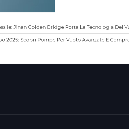
ssile: Jinan Golden Bridge Porta La Tecnologia Del 
xpo 2025: Scopri Pompe Per Vuoto Avanzate E Compres