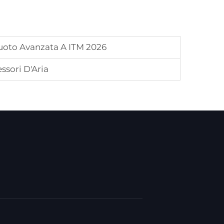
Vuoto Avanzata A ITM 2026
sori D'Aria