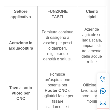
Settore
FUNZIONE
Clienti
applicativo
TASTI
tipici
Aziende
Fornitura continua
agricole su
di ossigeno a
larga scala,
Aerazione in
vasche per pesci
impianti di
acquacoltura
o gamberi,
trattamento
migliorando
delle acque
densità e salute.
reflue
Fornisce
un'aspirazione
potente per
Officine di
Tavola sotto
Router CNC
o
lavorazione,
vuoto per
tagliatrici laser per
produttori di
CNC
fissare
mobili
saldamente i