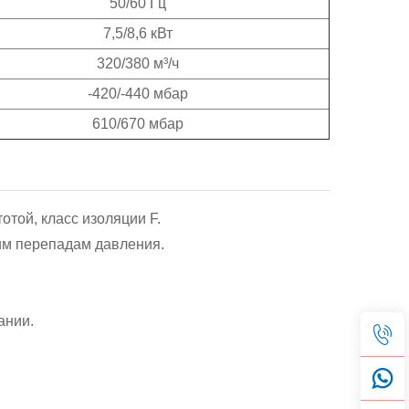
50/60 Гц
7,5/8,6 кВт
320/380 м³/ч
-420/-440 мбар
610/670 мбар
отой, класс изоляции F.
шим перепадам давления.
ании.