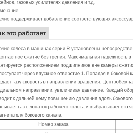
сейнов, газовых усилителях давления и т.д.
мечание:
елие поддерживает добавление соответствующих аксессуар
ак это работает
очие колеса в машинах серии R установлены непосредствен
контактное сжатие без трения. Максимальная надежность в 
антируется расположением подшипников вне камеры сжати
 поступает через впускное отверстие 1. Попадая в боковой
едает газу скорость в направлении вращения. Центробежная
адиальном направлении, увеличивая давление. Каждый обор
водит к дальнейшему повышению давления вдоль бокового к
асывает газ с лопаток рабочего колеса и выбрасывает его ч
нагнетателя бокового канала.
Номер заказа