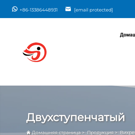
+86-13386448931
[email protected]
Домаш
Двухступенчатый
Домашняя страница
>
Продукция
>
Вихре