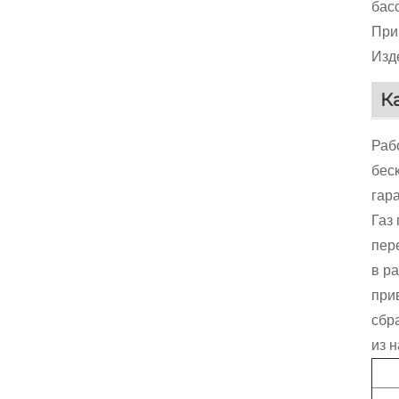
бас
При
Изд
К
Раб
бес
гар
Газ
пер
в р
при
сбр
из 