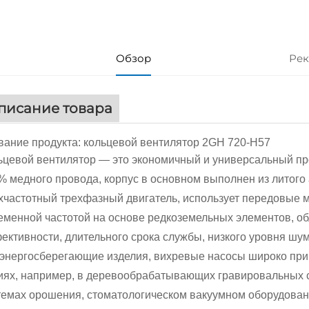
Обзор
Рек
писание товара
вание продукта: кольцевой вентилятор 2GH 720-H57
ьцевой вентилятор — это экономичный и универсальный про
% медного провода, корпус в основном выполнен из литого
хчастотный трехфазный двигатель, использует передовые м
еменной частотой на основе редкоземельных элементов, о
ективности, длительного срока службы, низкого уровня шум
., энергосберегающие изделия, вихревые насосы широко 
иях, например, в деревообрабатывающих гравировальных 
темах орошения, стоматологическом вакуумном оборудовани