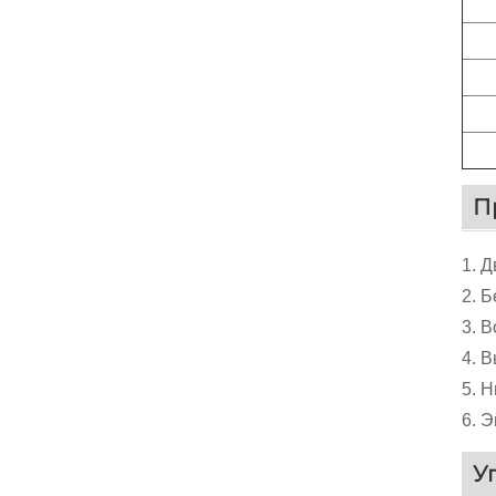
П
1. 
2. 
3. 
4. 
5. 
6. 
У