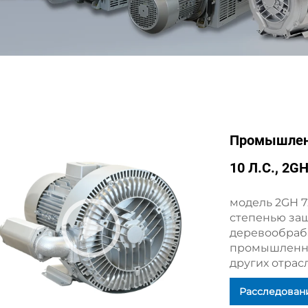
Промышленн
10 Л.с., 2G
модель 2GH 7
степенью защ
деревообраб
промышленны
других отрасл
Расследован