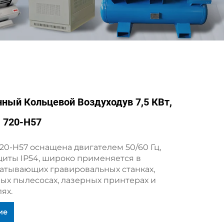
ый Кольцевой Воздуходув 7,5 КВт,
H 720-H57
20-H57 оснащена двигателем 50/60 Гц,
иты IP54, широко применяется в
атывающих гравировальных станках,
х пылесосах, лазерных принтерах и
ях.
ие