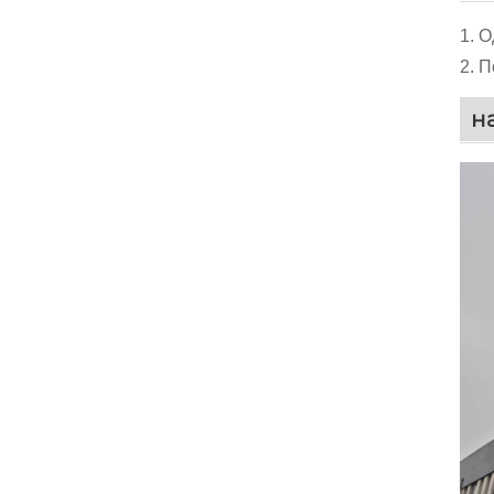
1. 
2. 
н