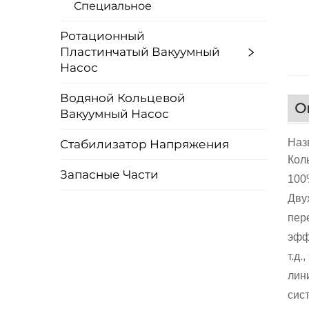
Специальное
Ротационный
Пластинчатый Вакуумный
Насос
Водяной Кольцевой
О
Вакуумный Насос
Наз
Стабилизатор Напряжения
Кол
Запасные Части
100
Дву
пер
эфф
т.д
лин
сис