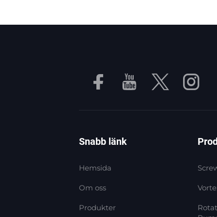
Snabb länk
Prod
Hemsida
Screw
Om oss
Vort
Produkter
Rota