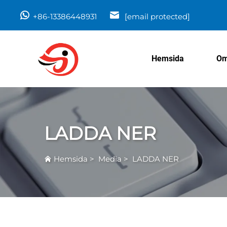
+86-13386448931
[email protected]
Hemsida
Om
LADDA NER
Hemsida
>
Media
>
LADDA NER