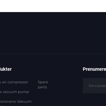
ukter
Prenumerer
 air compressor
Spare
parts
ex vacuum pump
tionsvane Vakuum