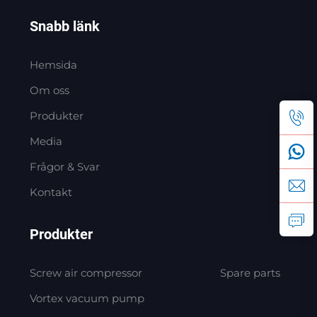
Snabb länk
Hemsida
Om oss
Produkter
Media
Frågor & Svar
Kontakt
Produkter
Screw air compressor
Spare parts
Vortex vacuum pump