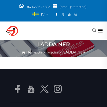
+86-13386448931
[email protected]
SV
LADDA NER
Hemsida
>
Media
>
LADDA NER