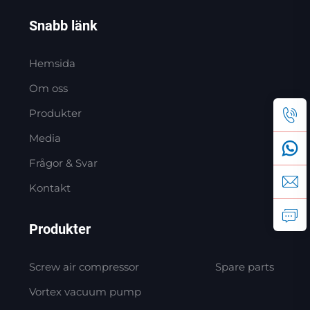
Snabb länk
Hemsida
Om oss
Produkter
Media
Frågor & Svar
Kontakt
Produkter
Screw air compressor
Spare parts
Vortex vacuum pump