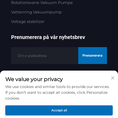
Rotationsvane Vakuum Pumpe
Vattenring Vakuumpump
Voltage stabilizer
Prenumerera på vår nyhetsbrev
Prenumerera
We value your privacy
Copyright © 2025 av Jinan Golden
Bridge Precision Machinery Co.ltd
We use cookies and similar tools to provide our services.
If you don't want to accept all cookies, click Personalize
Integritetspolicy
cookies.
Rulla till toppen
Accept all