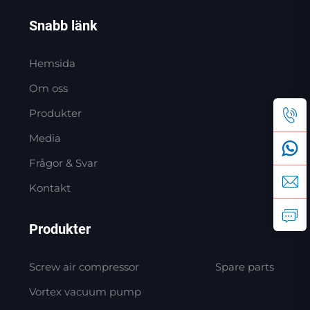
Snabb länk
Hemsida
Om oss
Produkter
Media
Frågor & Svar
Kontakt
Produkter
Screw air compressor
Spare parts
Vortex vacuum pump