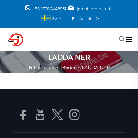
+86-13386448931
[email protected]
SV
LADDA NER
Hemsida
>
Media
>
LADDA NER