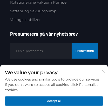
Rotationsvane Vakuum Pumpe
Vattenring Vakuumpump
Voltage stabilizer
Prenumerera på vår nyhetsbrev
Prenumerera
We value your privacy
Copyright © 2025 av Jinan Golden
Bridge Precision Machinery Co.ltd
We use cookies and similar tools to provide our services.
If you don't want to accept all cookies, click Personalize
Integritetspolicy
cookies.
Rulla till toppen
Accept all