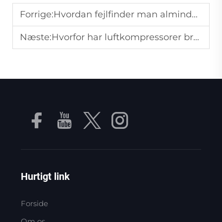
Forrige:
Hvordan fejlfinder man almindelige tryktabsproblemer i vakuum-pumper?
Næste:
Hvorfor har luftkompressorer brug for trykmålere, og hvordan læses de korrekt?
Hurtigt link
Forside
Om os