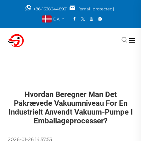
+86-13386448931
[email protected]
DA
Hvordan Beregner Man Det
Påkrævede Vakuumniveau For En
Industrielt Anvendt Vakuum-Pumpe I
Emballageprocesser?
2026-01-26 14:57:53