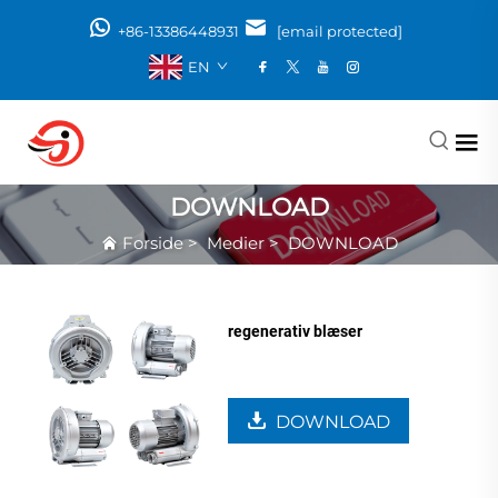
+86-13386448931
[email protected]
EN
DOWNLOAD
Forside
>
Medier
>
DOWNLOAD
regenerativ blæser
DOWNLOAD