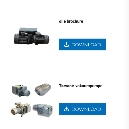
olie brochure
DOWNLOAD
Tørvane-vakuumpumpe
DOWNLOAD