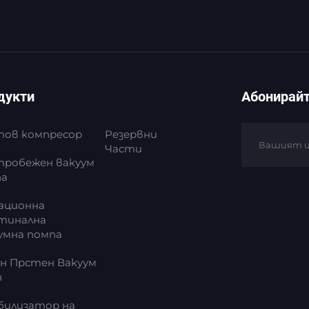
дукти
Абонирайт
ов компресор
Резервни
Части
робежен вакуум
па
ационна
тинална
умна помпа
н Прстен Вакуум
п
илизатор на