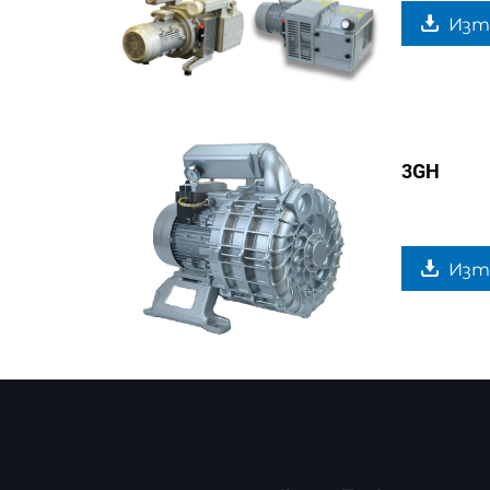
Изт
3GH
Изт