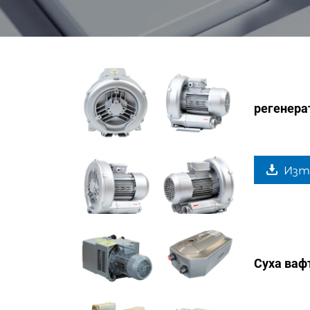
регенера
Изт
Суха ваф