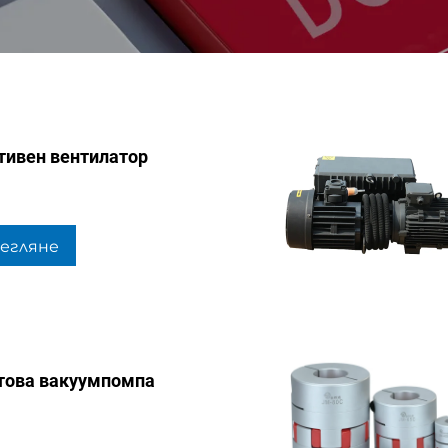
тивен вентилатор
егляне
това вакуумпомпа