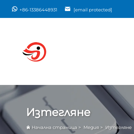
+86-13386448931
[email protected]
Изтегляне
Начална страница
>
Медия
>
Изтегляне