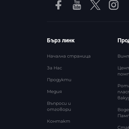
Бърз линк
Про
Начална страница
Винт
За Нас
Цент
пом
Продукти
Рот
Медия
плас
ваку
Въпроси и
отговори
Воде
Пам
Контакт
Стаб