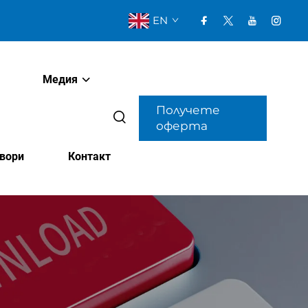
EN
Медия
Получете
оферта
овори
Контакт