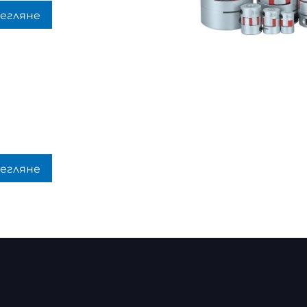
егляне
егляне