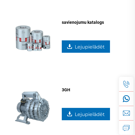
savienojumu katalogs
Lejupielādēt
3GH
Lejupielādēt