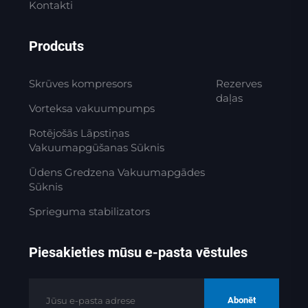
Kontakti
Prodcuts
Skrūves kompresors
Rezerves
daļas
Vorteksa vakuumpumps
Rotējošās Lāpstiņas
Vakuumapgūšanas Sūknis
Ūdens Gredzena Vakuumapgādes
Sūknis
Sprieguma stabilizators
Piesakieties mūsu e-pasta vēstules
Abonēt