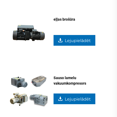
eļļas brošūra
Lejupielādēt
Sauso lamelu
vakuumkompresors
Lejupielādēt