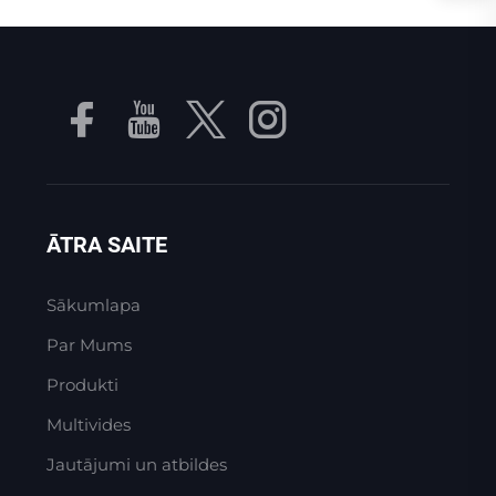
ĀTRA SAITE
Sākumlapa
Par Mums
Produkti
Multivides
Jautājumi un atbildes