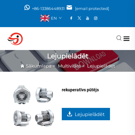
+86-13386448931
[email protected]
EN
Lejupielādēt
Sākumlapa
>
Multivides
>
Lejupielādēt
rekuperatīvs pūtējs
Lejupielādēt