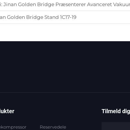
: Jinan Golden Bridge Præsenterer Avanceret Vakuu
nan Golden Bridge Stand 1C17-19
ukter
Tilmeld di
ekompressor
Reservedele