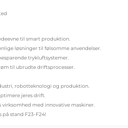
ted
deevne til smart produktion.
nlige løsninger til følsomme anvendelser.
besparende trykluftsystemer.
røm til ubrudte driftsprocesser.
dustri, robotteknologi og produktion.
timere jeres drift.
res virksomhed med innovative maskiner.
 på stand F23-F24!