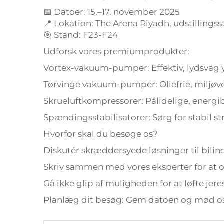
📅 Datoer: 15.–17. november 2025
📍 Lokation: The Arena Riyadh, udstillingss
🎯 Stand: F23-F24
Udforsk vores premiumprodukter:
Vortex-vakuum-pumper: Effektiv, lydsvag y
Tørvinge vakuum-pumper: Oliefrie, miljøve
Skrueluftkompressorer: Pålidelige, energi
Spændingsstabilisatorer: Sørg for stabil st
Hvorfor skal du besøge os?
Diskutér skræddersyede løsninger til bilin
Skriv sammen med vores eksperter for at op
Gå ikke glip af muligheden for at løfte je
Planlæg dit besøg: Gem datoen og mød os