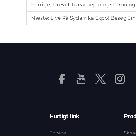
Forrige:
Drevet Træarbejdningsteknologi
Næste:
Live På Sydafrika Expo! Besøg Ji
Hurtigt link
Prod
Forside
Skru