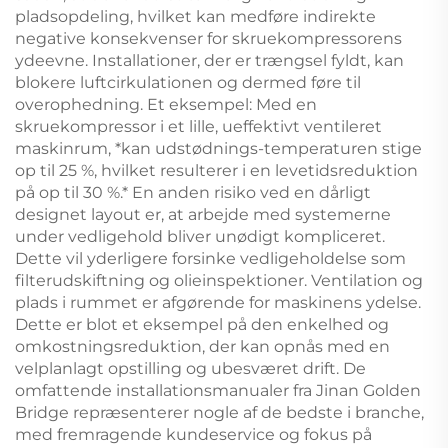
pladsopdeling, hvilket kan medføre indirekte
negative konsekvenser for skruekompressorens
ydeevne. Installationer, der er trængsel fyldt, kan
blokere luftcirkulationen og dermed føre til
overophedning. Et eksempel: Med en
skruekompressor i et lille, ueffektivt ventileret
maskinrum, *kan udstødnings-temperaturen stige
op til 25 %, hvilket resulterer i en levetidsreduktion
på op til 30 %.* En anden risiko ved en dårligt
designet layout er, at arbejde med systemerne
under vedligehold bliver unødigt kompliceret.
Dette vil yderligere forsinke vedligeholdelse som
filterudskiftning og olieinspektioner. Ventilation og
plads i rummet er afgørende for maskinens ydelse.
Dette er blot et eksempel på den enkelhed og
omkostningsreduktion, der kan opnås med en
velplanlagt opstilling og ubesværet drift. De
omfattende installationsmanualer fra Jinan Golden
Bridge repræsenterer nogle af de bedste i branche,
med fremragende kundeservice og fokus på