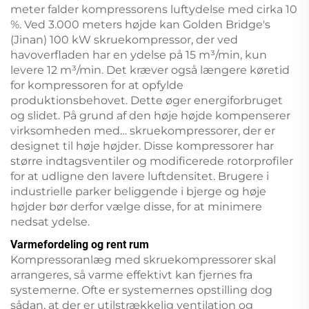
meter falder kompressorens luftydelse med cirka 10
%. Ved 3.000 meters højde kan Golden Bridge's
(Jinan) 100 kW skruekompressor, der ved
havoverfladen har en ydelse på 15 m³/min, kun
levere 12 m³/min. Det kræver også længere køretid
for kompressoren for at opfylde
produktionsbehovet. Dette øger energiforbruget
og slidet. På grund af den høje højde kompenserer
virksomheden med… skruekompressorer, der er
designet til høje højder. Disse kompressorer har
større indtagsventiler og modificerede rotorprofiler
for at udligne den lavere luftdensitet. Brugere i
industrielle parker beliggende i bjerge og høje
højder bør derfor vælge disse, for at minimere
nedsat ydelse.
Varmefordeling og rent rum
Kompressoranlæg med skruekompressorer skal
arrangeres, så varme effektivt kan fjernes fra
systemerne. Ofte er systemernes opstilling dog
sådan, at der er utilstrækkelig ventilation og