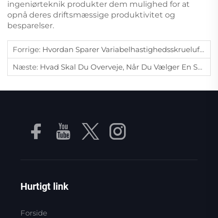
ingeniørteknik produkter dem mulighed for at
opnå deres driftsmæssige produktivitet og
besparelser.
Forrige:
Hvordan Sparer Variabelhastighedsskrueluftkompressorer Energi For Mellemstore Fabrikker?
Næste:
Hvad Skal Du Overveje, Når Du Vælger En Spændingsregulator Til Medicinsk Udstyr?
Hurtigt link
Forside