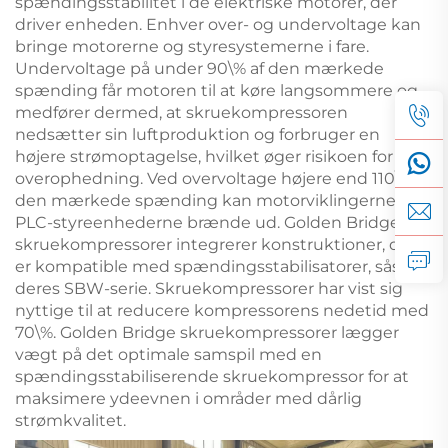
spændingsstabilitet i de elektriske motorer, der
driver enheden. Enhver over- og undervoltage kan
bringe motorerne og styresystemerne i fare.
Undervoltage på under 90\% af den mærkede
spænding får motoren til at køre langsommere og
medfører dermed, at skruekompressoren
nedsætter sin luftproduktion og forbruger en
højere strømoptagelse, hvilket øger risikoen for
overophedning. Ved overvoltage højere end 110\% af
den mærkede spænding kan motorviklingerne og
PLC-styreenhederne brænde ud. Golden Bridge
skruekompressorer integrerer konstruktioner, der
er kompatible med spændingsstabilisatorer, såsom
deres SBW-serie. Skruekompressorer har vist sig
nyttige til at reducere kompressorens nedetid med
70\%. Golden Bridge skruekompressorer lægger
vægt på det optimale samspil med en
spændingsstabiliserende skruekompressor for at
maksimere ydeevnen i områder med dårlig
strømkvalitet.