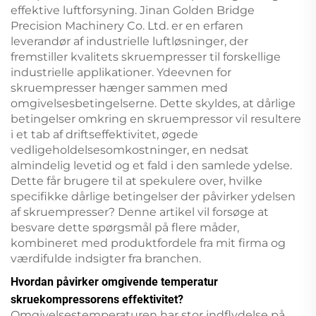
effektive luftforsyning. Jinan Golden Bridge
Precision Machinery Co. Ltd. er en erfaren
leverandør af industrielle luftløsninger, der
fremstiller kvalitets skruempresser til forskellige
industrielle applikationer. Ydeevnen for
skruempresser hænger sammen med
omgivelsesbetingelserne. Dette skyldes, at dårlige
betingelser omkring en skruempressor vil resultere
i et tab af driftseffektivitet, øgede
vedligeholdelsesomkostninger, en nedsat
almindelig levetid og et fald i den samlede ydelse.
Dette får brugere til at spekulere over, hvilke
specifikke dårlige betingelser der påvirker ydelsen
af skruempresser? Denne artikel vil forsøge at
besvare dette spørgsmål på flere måder,
kombineret med produktfordele fra mit firma og
værdifulde indsigter fra branchen.
Hvordan påvirker omgivende temperatur
skruekompressorens effektivitet?
Omgivelsestemperaturen har stor indflydelse på,