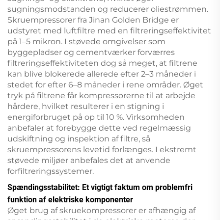
sugningsmodstanden og reducerer oliestrømmen.
Skruempressorer fra Jinan Golden Bridge er
udstyret med luftfiltre med en filtreringseffektivitet
på 1–5 mikron. I støvede omgivelser som
byggepladser og cementværker forværres
filtreringseffektiviteten dog så meget, at filtrene
kan blive blokerede allerede efter 2–3 måneder i
stedet for efter 6–8 måneder i rene områder. Øget
tryk på filtrene får kompressorerne til at arbejde
hårdere, hvilket resulterer i en stigning i
energiforbruget på op til 10 %. Virksomheden
anbefaler at forebygge dette ved regelmæssig
udskiftning og inspektion af filtre, så
skruempressorens levetid forlænges. I ekstremt
støvede miljøer anbefales det at anvende
forfiltreringssystemer.
Spændingsstabilitet: Et vigtigt faktum om problemfri
funktion af elektriske komponenter
Øget brug af skruekompressorer er afhængig af