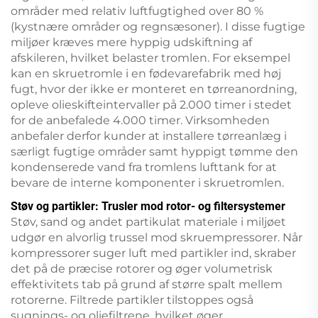
områder med relativ luftfugtighed over 80 %
(kystnære områder og regnsæsoner). I disse fugtige
miljøer kræves mere hyppig udskiftning af
afskileren, hvilket belaster tromlen. For eksempel
kan en skruetromle i en fødevarefabrik med høj
fugt, hvor der ikke er monteret en tørreanordning,
opleve olieskifteintervaller på 2.000 timer i stedet
for de anbefalede 4.000 timer. Virksomheden
anbefaler derfor kunder at installere tørreanlæg i
særligt fugtige områder samt hyppigt tømme den
kondenserede vand fra tromlens lufttank for at
bevare de interne komponenter i skruetromlen.
Støv og partikler: Trusler mod rotor- og filtersystemer
Støv, sand og andet partikulat materiale i miljøet
udgør en alvorlig trussel mod skruempressorer. Når
kompressorer suger luft med partikler ind, skraber
det på de præcise rotorer og øger volumetrisk
effektivitets tab på grund af større spalt mellem
rotorerne. Filtrede partikler tilstoppes også
sugnings- og oliefiltrene, hvilket øger