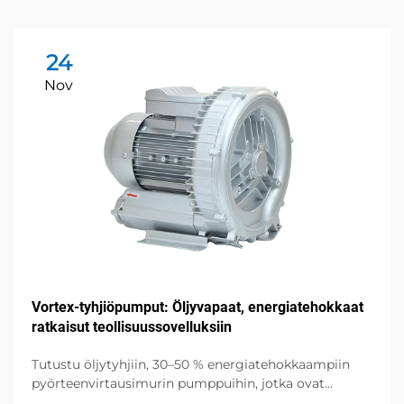
24
Nov
Vortex-tyhjiöpumput: Öljyvapaat, energiatehokkaat
ratkaisut teollisuussovelluksiin
Tutustu öljytyhjiin, 30–50 % energiatehokkaampiin
pyörteenvirtausimurin pumppuihin, jotka ovat
ihanteellisia puolijohde-, lääketieteellisiin ja