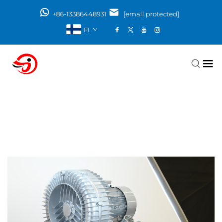
+86-13386448931
[email protected]
FI