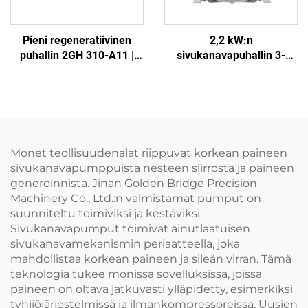
Pieni regeneratiivinen
2,2 kW:n
puhallin 2GH 310-A11 |
sivukanavapuhallin 3-
110 m³/h ilmavirta kylpy-
vaihe | 2GH 610-H16
ja tekoaltaisiin
Korkeapaineringopuhallin
CNC:lle ja ilmastukseen
Monet teollisuudenalat riippuvat korkean paineen
sivukanavapumppuista nesteen siirrosta ja paineen
generoinnista. Jinan Golden Bridge Precision
Machinery Co., Ltd.:n valmistamat pumput on
suunniteltu toimiviksi ja kestäviksi.
Sivukanavapumput toimivat ainutlaatuisen
sivukanavamekanismin periaatteella, joka
mahdollistaa korkean paineen ja sileän virran. Tämä
teknologia tukee monissa sovelluksissa, joissa
paineen on oltava jatkuvasti ylläpidetty, esimerkiksi
tyhjiöjärjestelmissä ja ilmankompressoreissa. Uusien