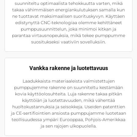
suunniteltu optimaalista tehokkuutta varten, mikä
takaa vähimmäisen energiankulutuksen samalla kun
ne tuottavat maksimaalisen suorituskyvyn. Käyttäen
edistynyttä CNC-teknologiaa olemme kehittäneet
pumppusuunnittelun, joka minimoi kitkan ja
parantaa virtausnopeuksia, mikä tekee pumppumme
suositukseksi vaativiin sovelluksiin.
Vankka rakenne ja luotettavuus
Laadukkaista materiaaleista valmistettujen
pumppujemme rakenne on suunniteltu kestämään
kovia käyttöolosuhteita. Luja rakenne takaa pitkän
käyttöiän ja luotettavuuden, mikä vähentää
huoltokustannuksia ja seisokkeja. Useiden patenttien
ja CE-sertifiointien ansiosta pumppujamme luotetaan
teollisuudessa ympäri Eurooppaa, Pohjois-Amerikkaa
ja sen rajojen ulkopuolella.