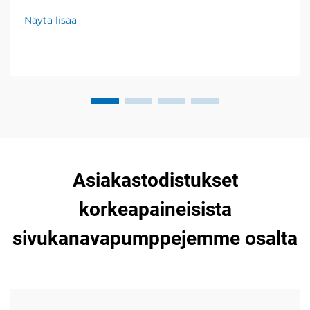
elintarvikkeiden pakkauksiin. Nollapäästöjä, alhainen
Näytä lisää
melutaso, kansainvälinen tuki. Pyydä tarjous jo
tänään.
Asiakastodistukset
korkeapaineisista
sivukanavapumppejemme osalta