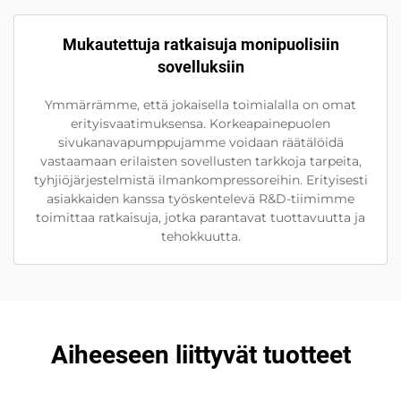
Mukautettuja ratkaisuja monipuolisiin
sovelluksiin
Ymmärrämme, että jokaisella toimialalla on omat
erityisvaatimuksensa. Korkeapainepuolen
sivukanavapumppujamme voidaan räätälöidä
vastaamaan erilaisten sovellusten tarkkoja tarpeita,
tyhjiöjärjestelmistä ilmankompressoreihin. Erityisesti
asiakkaiden kanssa työskentelevä R&D-tiimimme
toimittaa ratkaisuja, jotka parantavat tuottavuutta ja
tehokkuutta.
Aiheeseen liittyvät tuotteet