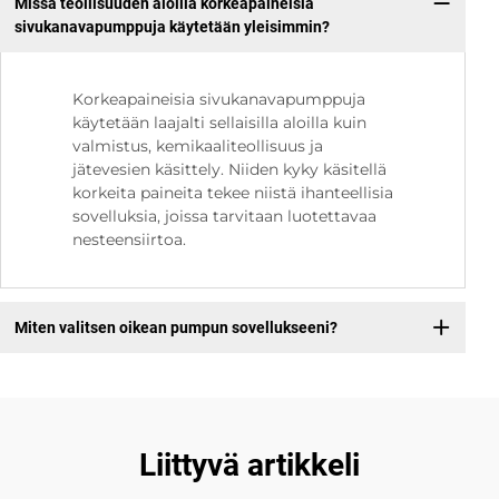
Missä teollisuuden aloilla korkeapaineisia
sivukanavapumppuja käytetään yleisimmin?
Korkeapaineisia sivukanavapumppuja
käytetään laajalti sellaisilla aloilla kuin
valmistus, kemikaaliteollisuus ja
jätevesien käsittely. Niiden kyky käsitellä
korkeita paineita tekee niistä ihanteellisia
sovelluksia, joissa tarvitaan luotettavaa
nesteensiirtoa.
Miten valitsen oikean pumpun sovellukseeni?
Liittyvä artikkeli