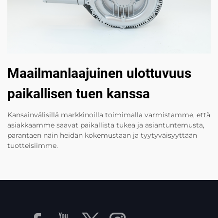
Maailmanlaajuinen ulottuvuus
paikallisen tuen kanssa
Kansainvälisillä markkinoilla toimimalla varmistamme, että
asiakkaamme saavat paikallista tukea ja asiantuntemusta,
parantaen näin heidän kokemustaan ja tyytyväisyyttään
tuotteisiimme.