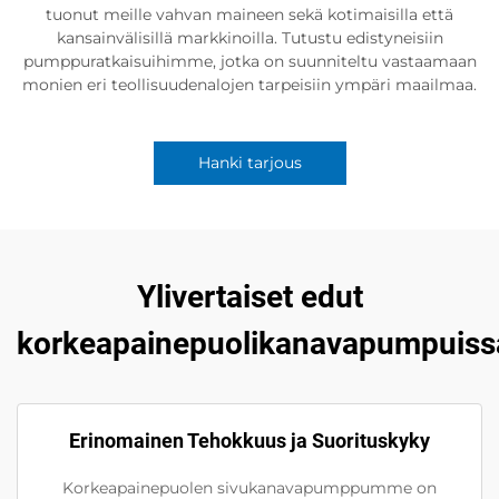
tuonut meille vahvan maineen sekä kotimaisilla että
kansainvälisillä markkinoilla. Tutustu edistyneisiin
pumppuratkaisuihimme, jotka on suunniteltu vastaamaan
monien eri teollisuudenalojen tarpeisiin ympäri maailmaa.
Hanki tarjous
Ylivertaiset edut
korkeapainepuolikanavapumpui
Erinomainen Tehokkuus ja Suorituskyky
Korkeapainepuolen sivukanavapumppumme on