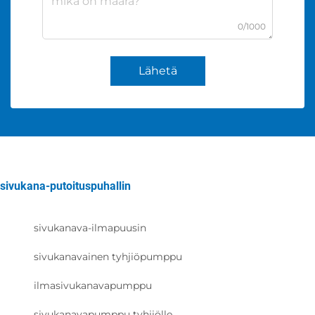
0/1000
Lähetä
sivukana-putoituspuhallin
sivukanava-ilmapuusin
sivukanavainen tyhjiöpumppu
ilmasivukanavapumppu
sivukanavapumppu tyhjiölle