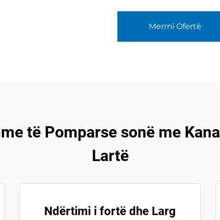
Merrni Ofertë
hme të Pomparse sonë me Kanal
Lartë
Ndërtimi i fortë dhe Larg