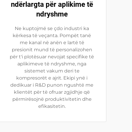
ndërlargta për aplikime të
ndryshme
Ne kuptojmë se çdo industri ka
kërkesa të veçanta. Pompët tanë
me kanal në anën e lartë të
presionit mund të personalizohen
për t'i plotësuar nevojat specifike të
aplikimeve të ndryshme, nga
sistemet vakum deri te
kompresorët e ajrit. Ekipi ynë i
dedikuar i R&D punon ngushtë me
klientët për të ofruar zgjidhje që
përmirësojnë produktivitetin dhe
efikasitetin.