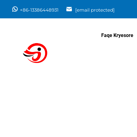
+86-13386448931
[email protected]
Faqe Kryesore