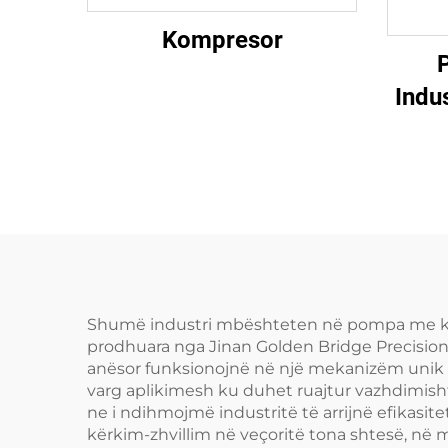
Kompresor
Indu
Shumë industri mbështeten në pompa me kanal
prodhuara nga Jinan Golden Bridge Precision
anësor funksionojnë në një mekanizëm unik të 
varg aplikimesh ku duhet ruajtur vazhdimisht
ne i ndihmojmë industritë të arrijnë efikasit
kërkim-zhvillim në veçoritë tona shtesë, në