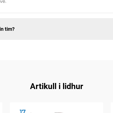
ve.
in tim?
Artikull i lidhur
17