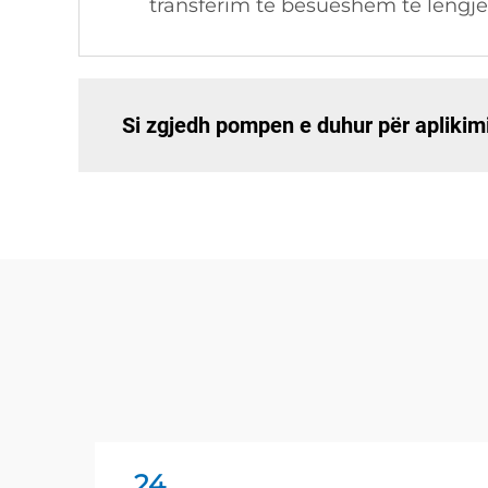
transferim të besueshëm të lëngje
Si zgjedh pompen e duhur për aplikim
24