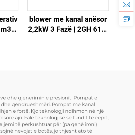
erativ
blower me kanal anësor
0m3/h
2,2kW 3 Fazë | 2GH 610-
pa &
H16 Blower me unazë
me presion të lartë për
CNC & Aerizim
ve dhe gjenerimin e presionit. Pompat e
ativ dhe qëndrueshmëri. Pompat me kanal
dhjen e fortë. Kjo teknologji ndihmon në një
ë ajri. Falë teknologjisë së fundit të cepit,
e jemi të përkushtuar për (pa qenë ironi)
jnë nevojat e botës, jo thjesht ato të