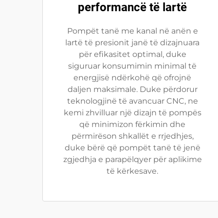
performancë të lartë
Pompët tanë me kanal në anën e
lartë të presionit janë të dizajnuara
për efikasitet optimal, duke
siguruar konsumimin minimal të
energjisë ndërkohë që ofrojnë
daljen maksimale. Duke përdorur
teknologjinë të avancuar CNC, ne
kemi zhvilluar një dizajn të pompës
që minimizon fërkimin dhe
përmirëson shkallët e rrjedhjes,
duke bërë që pompët tanë të jenë
zgjedhja e parapëlqyer për aplikime
të kërkesave.