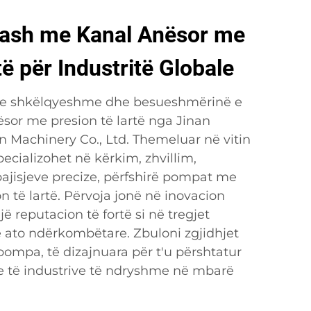
ash me Kanal Anësor me
të për Industritë Globale
 e shkëlqyeshme dhe besueshmërinë e
or me presion të lartë nga Jinan
n Machinery Co., Ltd. Themeluar në vitin
ecializohet në kërkim, zhvillim,
pajisjeve precize, përfshirë pompat me
 të lartë. Përvoja jonë në inovacion
një reputacion të fortë si në tregjet
 ato ndërkombëtare. Zbuloni zgjidhjet
ompa, të dizajnuara për t'u përshtatur
 të industrive të ndryshme në mbarë