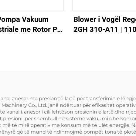
Pompa Vakuum
Blower i Vogël Reg
striale me Rotor Pa
2GH 310-A11 | 11
Vaj
Rrymë Ajri për S
Pond
 anësor me presion të lartë për transferimin e lëngje
 Machinery Co., Ltd. janë ndërtuar për efikasitet oper
kanalit anësor i cili lehtëson presionin e lartë dhe rrje
 presioni, për shembull në sisteme vakuumi dhe kompresor
et më të mirë operativ me konsum më të ulët energjie. N
 mënyrë që të mund të ndihmojmë pompët tona të plotëso