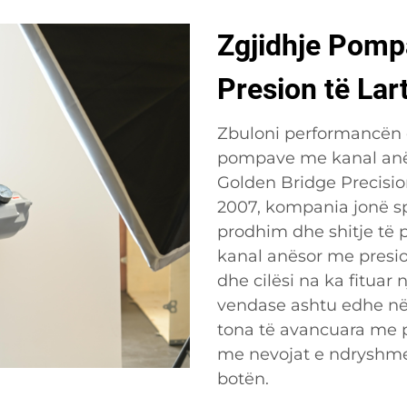
Zgjidhje Pomp
Presion të Lar
Zbuloni performancën
pompave me kanal anës
Golden Bridge Precisio
2007, kompania jonë sp
prodhim dhe shitje të 
kanal anësor me presion
dhe cilësi na ka fituar 
vendase ashtu edhe në
tona të avancuara me p
me nevojat e ndryshme
botën.