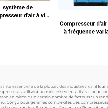
système de
resseur d'air à vis
nté sur châssis
Compresseur d'air 
dérapant 5-en-1, 16
à fréquence vari
pour découpe laser
avec aimant perm
réservoir de 1200 L
nte essentielle de la plupart des industries, car il four
mpresseurs utilisent un mécanisme rotatif à vis pour co
iston en raison d'un certain nombre de facteurs : un re
ntinu. Conçu pour gérer les complexités des compresseurs à
 de la construction. En mettant l'accent sur l'innovation 