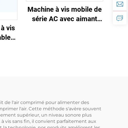
Machine à vis mobile de
série AC avec aimant
à vis
permanent, conversion
able
de fréquence et double
anent
réservoir
nit de l'air comprimé pour alimenter des
mprimer l'air. Cette méthode s'avère souvent
ndement supérieur, un niveau sonore plus
 vis sans fin, il convient parfaitement aux
et la technologie, nos produits améliorent les