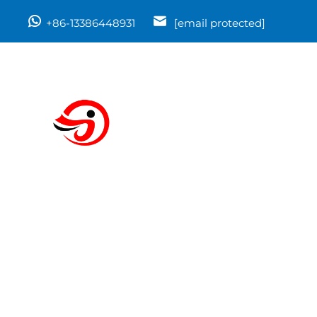
+86-13386448931
[email protected]