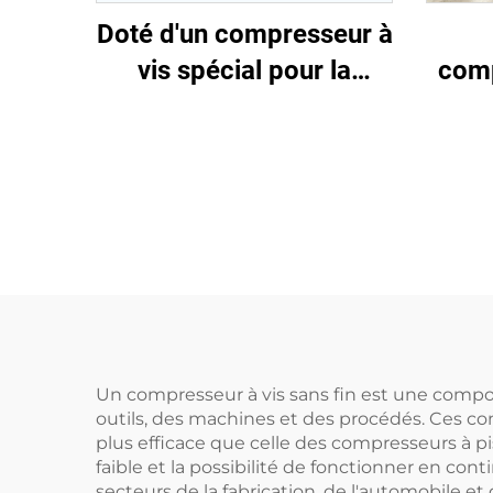
Doté d'un compresseur à
comp
vis spécial pour la
mo
découpe laser
anti
kg, 
avec 
Un compresseur à vis sans fin est une composa
outils, des machines et des procédés. Ces co
plus efficace que celle des compresseurs à p
faible et la possibilité de fonctionner en co
secteurs de la fabrication, de l'automobile et