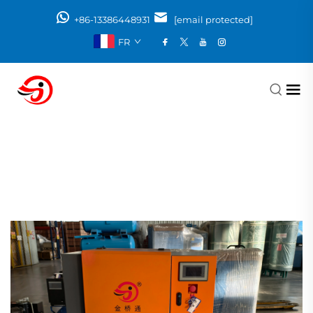
+86-13386448931
[email protected]
FR