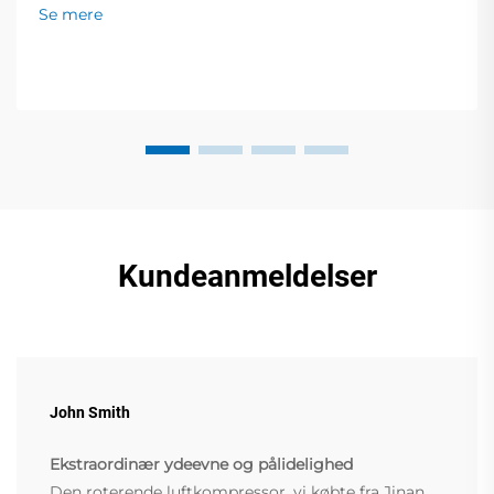
operationer. Få din gratis effektdiagnose-guide nu.
Se mere
Kundeanmeldelser
John Smith
Ekstraordinær ydeevne og pålidelighed
Den roterende luftkompressor, vi købte fra Jinan