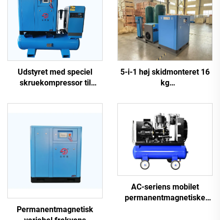
5-i-1 høj skidmonteret 16
Udstyret med speciel
kg
skruekompressor til
skruekompressorsystem
laserudskæring
til laserskæring med 1200
L tank
AC-seriens mobilet
permanentmagnetiske
frekvensomformer
Permanentmagnetisk
dobbelttank skruemaskine