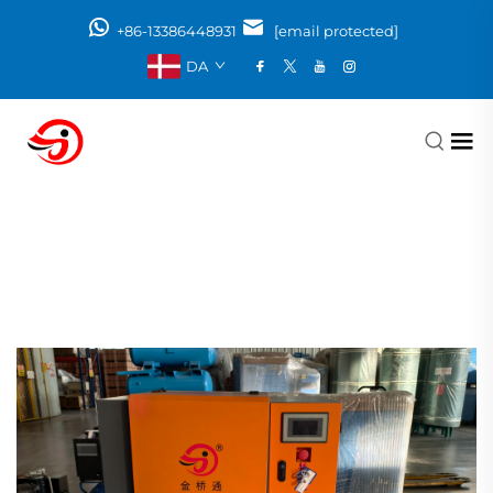
+86-13386448931
[email protected]
DA