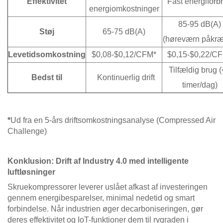
Effektivitet
Fast energiforb
energiomkostninger
85-95 dB(A)
Støj
65-75 dB(A)
(høreværn påkræ
Levetidsomkostning
$0,08-$0,12/CFM*
$0,15-$0,22/C
Tilfældig brug 
Bedst til
Kontinuerlig drift
timer/dag)
*
Ud fra en 5-års driftsomkostningsanalyse (Compressed Air
Challenge)
Konklusion: Drift af Industry 4.0 med intelligente
luftløsninger
Skruekompressorer leverer uslået afkast af investeringen
gennem energibesparelser, minimal nedetid og smart
forbindelse. Når industrien øger decarboniseringen, gør
deres effektivitet og IoT-funktioner dem til rygraden i