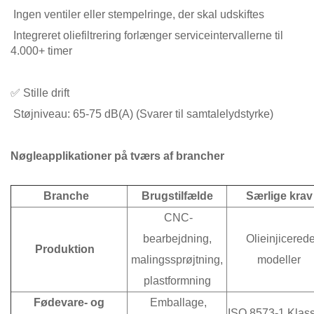
Ingen ventiler eller stempelringe, der skal udskiftes
Integreret oliefiltrering forlænger serviceintervallerne til
4.000+ timer
✅ Stille drift
Støjniveau: 65-75 dB(A) (Svarer til samtalelydstyrke)
Nøgleapplikationer på tværs af brancher
Branche
Brugstilfælde
Særlige krav
CNC-
bearbejdning,
Olieinjicered
Produktion
malingssprøjtning,
modeller
plastformning
Fødevare- og
Emballage,
ISO 8573-1 Klas