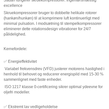
Sådan fungerer skruekompressorer: Ingeniørsmæssig
excellence
Skruekompressorer bruger to dobbelte helikale rotorer
(hankøn/hunkøn) til at komprimere luft kontinuerligt med
minimal pulsation. I modsætning til stempelkompressorer
eliminerer dette rotationsdesign vibrationer for 24/7
pålidelighed.
Kernefordele:
✅ Energieffektivitet
Variabel frekvensdrev (VFD) justerer motorens hastighed i
henhold til behovet og reducerer energispild med 15-30 %
sammenlignet med faste enheder.
ISO 1217 klasse 0-certificering sikrer optimal ydeevne for
oljefri modeller.
✅ Ekstremt lav vedligeholdelse