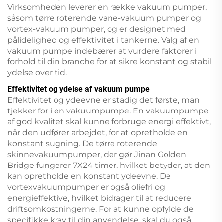
Virksomheden leverer en række vakuum pumper,
såsom tørre roterende vane-vakuum pumper og
vortex-vakuum pumper, og er designet med
pålidelighed og effektivitet i tankerne. Valg af en
vakuum pumpe indebærer at vurdere faktorer i
forhold til din branche for at sikre konstant og stabil
ydelse over tid.
Effektivitet og ydelse af vakuum pumpe
Effektivitet og ydeevne er stadig det første, man
tjekker for i en vakuumpumpe. En vakuumpumpe
af god kvalitet skal kunne forbruge energi effektivt,
når den udfører arbejdet, for at opretholde en
konstant sugning. De tørre roterende
skinnevakuumpumper, der gør Jinan Golden
Bridge fungerer 7X24 timer, hvilket betyder, at den
kan opretholde en konstant ydeevne. De
vortexvakuumpumper er også oliefri og
energieffektive, hvilket bidrager til at reducere
driftsomkostningerne. For at kunne opfylde de
specifikke krav til din anvendelse, skal du også