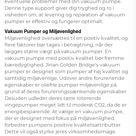
eventuelle problemer med din vakuum pumpe.
Denne type support giver dig tryghed og ro i
visheden om, at levering og reparation af vakuum
pumper er effektiv og fungerer optimalt.
Vakuum Pumper og Miljøvenlighed
Miljøvenlighed oversættes til en positiv kvalitet, og
flere faktorer bør tages i betragtning, når der
lægges større vægt på vakuum pumper. En
vakuum pumpe med positiv kvalitet bør fremme
bæredygtighed. Jinan Golden Bridge's vakuum
pumper er designet som pumper af høj kvalitet og
samtidig miljøvenlige. Udover andre forurenende
egenskaber er oliefrie pumper miljøvenlige på
grund af deres forureningssænkende egenskaber.
Desuden udleder deres tørre roterende
vingepumper meget lidt til moderat CO2, da de er
energibesparende. At vælge en vakuum pumpe,
der er designet med fokus på miljøvenlighed,
forbedrer pumpens positive kvalitetsattributter.
Dette vil også styrke jeres virksomhedsimage.