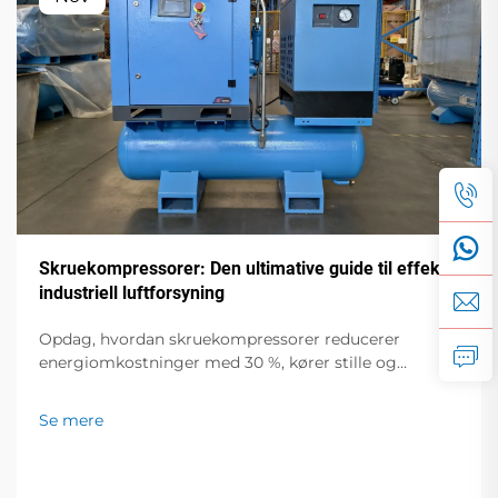
Skruekompressorer: Den ultimative guide til effektiv
industriell luftforsyning
Opdag, hvordan skruekompressorer reducerer
energiomkostninger med 30 %, kører stille og
integreres med IoT til smartere industrielle
operationer. Få din gratis effektdiagnose-guide nu.
Se mere