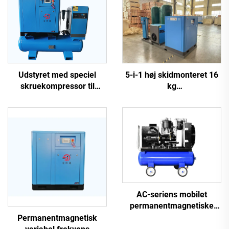
5-i-1 høj skidmonteret 16
Udstyret med speciel
kg
skruekompressor til
skruekompressorsystem
laserudskæring
til laserskæring med 1200
L tank
AC-seriens mobilet
permanentmagnetiske
frekvensomformer
Permanentmagnetisk
dobbelttank skruemaskine