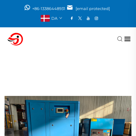
+86-13386448931
[email protected]
DA