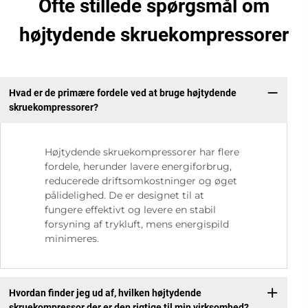
Ofte stillede spørgsmål om
højtydende skruekompressorer
Hvad er de primære fordele ved at bruge højtydende
skruekompressorer?
Højtydende skruekompressorer har flere
fordele, herunder lavere energiforbrug,
reducerede driftsomkostninger og øget
pålidelighed. De er designet til at
fungere effektivt og levere en stabil
forsyning af trykluft, mens energispild
minimeres.
Hvordan finder jeg ud af, hvilken højtydende
skruekompressor der er den rigtige til min virksomhed?