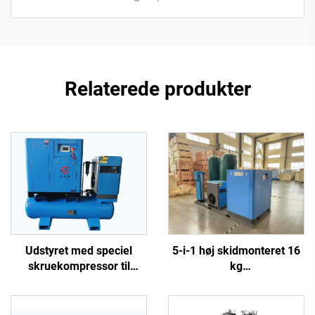
Relaterede produkter
5-i-1 høj skidmonteret 16
Udstyret med speciel
kg
skruekompressor til
skruekompressorsystem
laserudskæring
til laserskæring med 1200
L tank