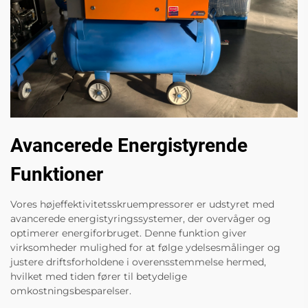
Avancerede Energistyrende
Funktioner
Vores højeffektivitetsskruempressorer er udstyret med
avancerede energistyringssystemer, der overvåger og
optimerer energiforbruget. Denne funktion giver
virksomheder mulighed for at følge ydelsesmålinger og
justere driftsforholdene i overensstemmelse hermed,
hvilket med tiden fører til betydelige
omkostningsbesparelser.