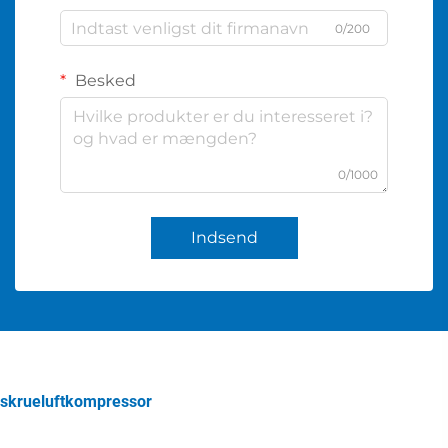
0/200
Besked
0/1000
Indsend
skrueluftkompressor