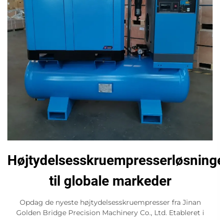
Højtydelsesskruempresserløsning
til globale markeder
Opdag de nyeste højtydelsesskruempresser fra Jinan
Golden Bridge Precision Machinery Co., Ltd. Etableret i