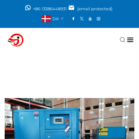
+86-13386448931
[email protected]
DA