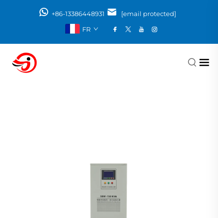
+86-13386448931
[email protected]
FR