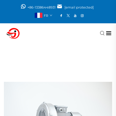
+86-13386448931
[email protected]
FR