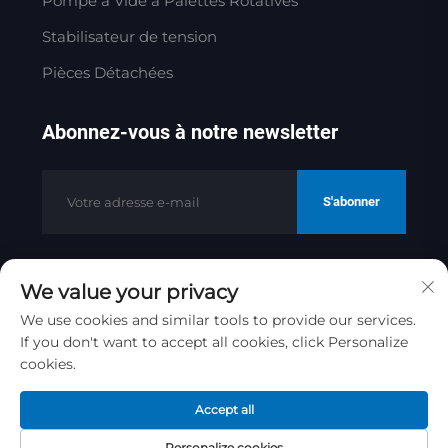
Pompe à Vide à Palettes Rotatives
Stabilisateur de tension
Pièces Détachées
Abonnez-vous à notre newsletter
S'abonner
We value your privacy
Copyright © 2025 par Jinan Golden
Bridge Precision Machinery Co.ltd
We use cookies and similar tools to provide our services.
If you don't want to accept all cookies, click Personalize
Politique de confidentialité
cookies.
Remonter en haut
Accept all
Personalize cookies