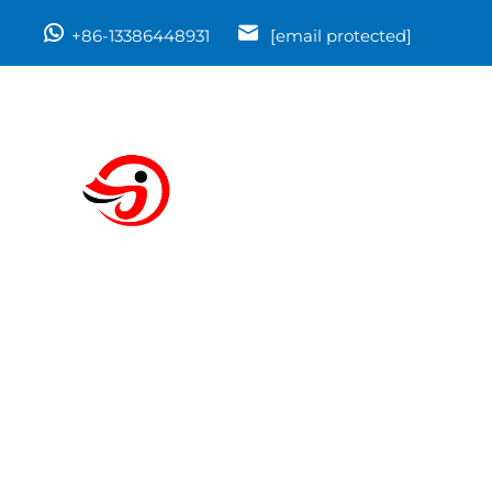
+86-13386448931
[email protected]