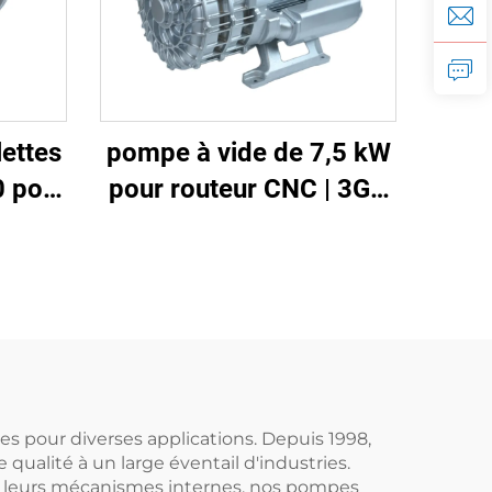
ettes
pompe à vide de 7,5 kW
 pour
pour routeur CNC | 3GH
allage
350 haute vide -700
mbar
res pour diverses applications. Depuis 1998,
qualité à un large éventail d'industries.
 de leurs mécanismes internes, nos pompes