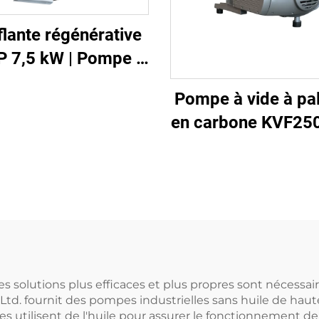
flante régénérative
P 7,5 kW | Pompe à
 robuste 2GH 810-
Pompe à vide à pal
H27
en carbone KVF250
imprimerie et emb
| 250 m³/h
es solutions plus efficaces et plus propres sont nécessai
td. fournit des pompes industrielles sans huile de haute 
les utilisent de l'huile pour assurer le fonctionnement