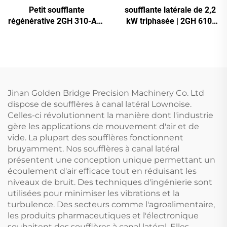
Petit soufflante
soufflante latérale de 2,2
régénérative 2GH 310-A11
kW triphasée | 2GH 610-
| Débit d'air de 110 m³/h
H16 soufflante à anneau
pour spa et bassin
haute pression pour CNC
et aération
Jinan Golden Bridge Precision Machinery Co. Ltd
dispose de soufflères à canal latéral Lownoise.
Celles-ci révolutionnent la manière dont l'industrie
gère les applications de mouvement d'air et de
vide. La plupart des soufflères fonctionnent
bruyamment. Nos soufflères à canal latéral
présentent une conception unique permettant un
écoulement d'air efficace tout en réduisant les
niveaux de bruit. Des techniques d'ingénierie sont
utilisées pour minimiser les vibrations et la
turbulence. Des secteurs comme l'agroalimentaire,
les produits pharmaceutiques et l'électronique
souhaitent des soufflères à canal latéral. Elles