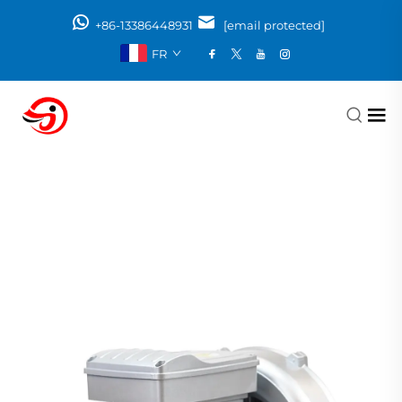
+86-13386448931
[email protected]
FR