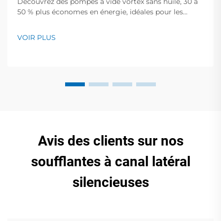
Découvrez des pompes à vide vortex sans huile, 30 à
50 % plus économes en énergie, idéales pour les
semi-conducteurs, le médical et l'emballage
alimentaire. Zéro contamination, faible bruit,
VOIR PLUS
assistance mondiale. Demandez un devis dès
aujourd'hui.
Avis des clients sur nos
soufflantes à canal latéral
silencieuses