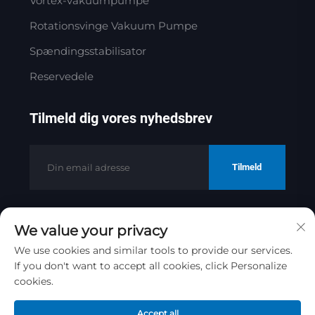
Vortex-vakuumpumpe
Rotationsvinge Vakuum Pumpe
Spændingsstabilisator
Reservedele
Tilmeld dig vores nyhedsbrev
Tilmeld
We value your privacy
Copyright © 2025 af Jinan Golden
Bridge Precision Machinery Co.ltd
We use cookies and similar tools to provide our services.
If you don't want to accept all cookies, click Personalize
Privatlivspolitik
cookies.
Rul til toppen
Accept all