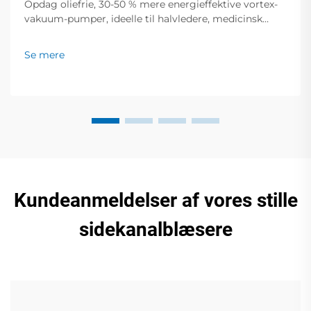
Opdag oliefrie, 30-50 % mere energieffektive vortex-
vakuum-pumper, ideelle til halvledere, medicinsk
udstyr og fødevareemballering. Nul forurening, lav
støj, global support. Anmod om et tilbud i dag.
Se mere
Kundeanmeldelser af vores stille
sidekanalblæsere