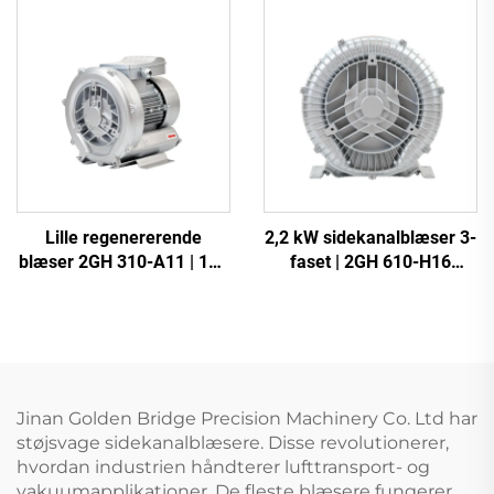
Lille regenererende
2,2 kW sidekanalblæser 3-
blæser 2GH 310-A11 | 110
faset | 2GH 610-H16
m³/t luftstrøm til spa og
højtryksringblæser til CNC
dam
og beluftning
Jinan Golden Bridge Precision Machinery Co. Ltd har
støjsvage sidekanalblæsere. Disse revolutionerer,
hvordan industrien håndterer lufttransport- og
vakuumapplikationer. De fleste blæsere fungerer