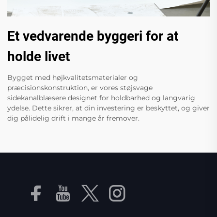
Et vedvarende byggeri for at
holde livet
Bygget med højkvalitetsmaterialer og
præcisionskonstruktion, er vores støjsvage
sidekanalblæsere designet for holdbarhed og langvarig
ydelse. Dette sikrer, at din investering er beskyttet, og giver
dig pålidelig drift i mange år fremover.