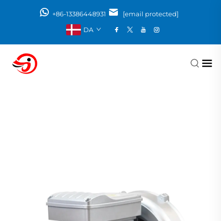
+86-13386448931
[email protected]
DA