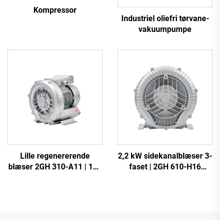
Kompressor
Industriel oliefri tørvane-
vakuumpumpe
Lille regenererende
2,2 kW sidekanalblæser 3-
blæser 2GH 310-A11 | 110
faset | 2GH 610-H16
m³/t luftstrøm til spa og
højtryksringblæser til CNC
dam
og beluftning