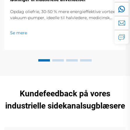
Opdag oliefrie, 30-50 % mere energieffektive vortex-
vakuum-pumper, ideelle til halvledere, medicinsk
udstyr og fødevareemballering. Nul forurening, lav
støj, global support. Anmod om et tilbud i dag.
Se mere
Kundefeedback på vores
industrielle sidekanalsugblæsere