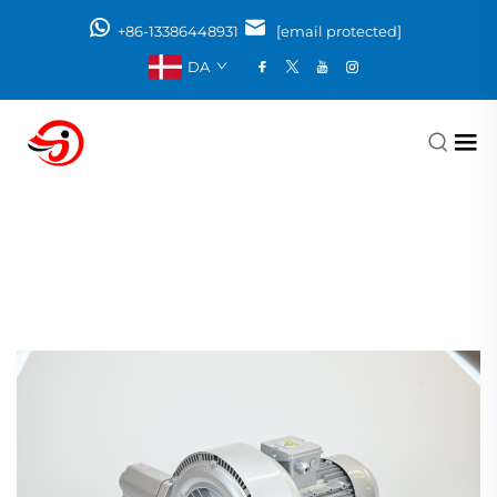
+86-13386448931
[email protected]
DA