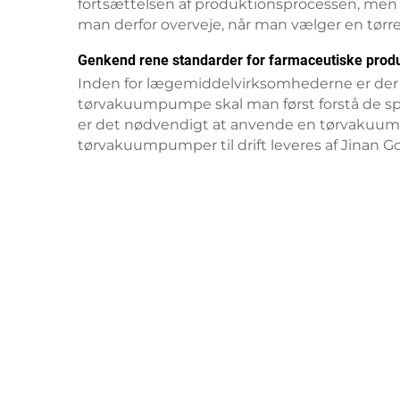
fortsættelsen af produktionsprocessen, men o
man derfor overveje, når man vælger en tørr
Genkend rene standarder for farmaceutiske prod
Inden for lægemiddelvirksomhederne er der f
tørvakuumpumpe skal man først forstå de spe
er det nødvendigt at anvende en tørvakuumpum
tørvakuumpumper til drift leveres af Jinan Go