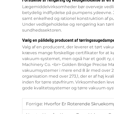
Forståelse af rengøring og vedligeholdelse af en
Lægemiddelvirksomheder bør overveje vedlig
betydelig indflydelse på pumpens ydeevne. J
samt enkelhed og rationel konstruktion af p
Under vedligeholdelse og rengøring kan tørri
sundhedssektoren.
Vælg en pålidelig producent af tørringssugedamp
Valg af en producent, der leverer et tørt va
kræves mange forskellige certifikater for at 
vakuum-systemet, men også har et godt ry, og
Machinery Co. <br> Golden Bridge Precise Mach
vakuumsystemer i mere end 8 år med over 22
organisation med over 273,1, der er af høj kva
inden for tørre støvfrirum. Virksomheden lev
gode kvalitetssystemer og tørre vakuum-sys
Forrige:
Hvorfor Er Roterende Skruekom