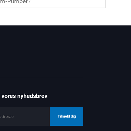
uum-Pumper?
g vores nyhedsbrev
Tilmeld dig