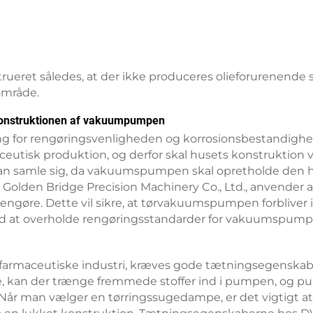
 således, at der ikke produceres olieforurenende stoffer
område.
l konstruktionen af vakuumpumpen
ng for rengøringsvenligheden og korrosionsbestandi
aceutisk produktion, og derfor skal husets konstruktion
kan samle sig, da vakuumspumpen skal opretholde den h
lden Bridge Precision Machinery Co., Ltd., anvender av
gøre. Dette vil sikre, at tørvakuumspumpen forbliver i
d at overholde rengøringsstandarder for vakuumspumper
n farmaceutiske industri, kræves gode tætningsegenskab
e, kan der trænge fremmede stoffer ind i pumpen, og pu
 Når man vælger en tørringssugedampe, er det vigtigt a