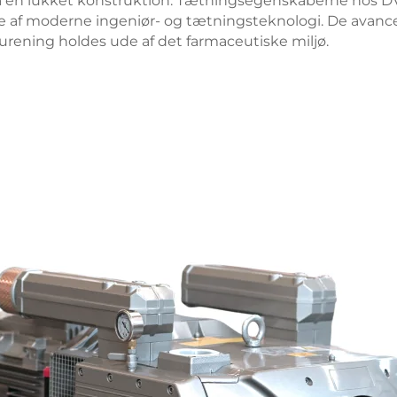
pnå en lukket konstruktion. Tætningsegenskaberne hos D
else af moderne ingeniør- og tætningsteknologi. De ava
rurening holdes ude af det farmaceutiske miljø.