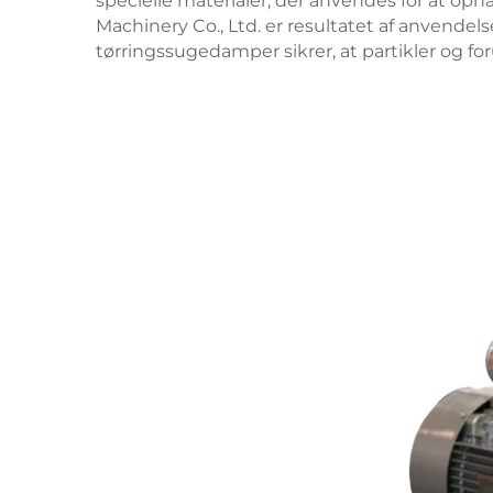
specielle materialer, der anvendes for at o
Machinery Co., Ltd. er resultatet af anvend
tørringssugedamper sikrer, at partikler og fo