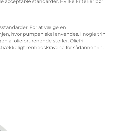
 acceptable standarder. Hvilke kriterier bør
sstandarder. For at vælge en
jen, hvor pumpen skal anvendes. I nogle trin
 af olieforurenende stoffer. Oliefri
lstrækkeligt renhedskravene for sådanne trin.