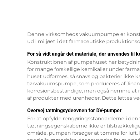
Denne virksomheds vakuumpumpe er konstrueret
ud i miljøet i det farmaceutiske produktions
For så vidt angår det materiale, der anvendes ti
Konstruktionen af pumpehuset har betydni
for mange forskellige kemikalier under farm
huset udformes, så snavs og bakterier ikke 
tørvakuumspumpe, som produceres af Jinan Go
korrosionsbestandige, men også nemme at ren
af produkter med urenheder. Dette lettes ve
Overvej tætningsydeevnen for DV-pumper
For at opfylde rengøringsstandarderne i de
tætningsegenskaberne ikke er tilstrækkelig
område, pumpen forsøger at tømme for luft.