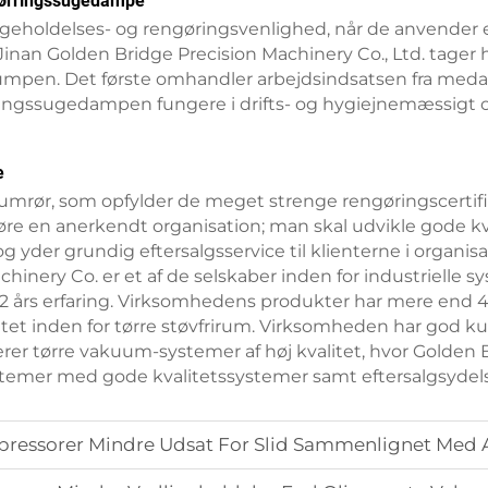
 tørringssugedampe
eholdelses- og rengøringsvenlighed, når de anvender 
inan Golden Bridge Precision Machinery Co., Ltd. tager 
umpen. Det første omhandler arbejdsindsatsen fra meda
ngssugedampen fungere i drifts- og hygiejnemæssigt opti
e
kuumrør, som opfylder de meget strenge rengøringscertif
køre en anerkendt organisation; man skal udvikle gode k
 yder grundig eftersalgsservice til klienterne i organis
inery Co. er et af de selskaber inden for industrielle s
 års erfaring. Virksomhedens produkter har mere end 45
litet inden for tørre støvfrirum. Virksomheden har god kund
erer tørre vakuum-systemer af høj kvalitet, hvor Golden
temer med gode kvalitetssystemer samt eftersalgsydels
pressorer Mindre Udsat For Slid Sammenlignet Med