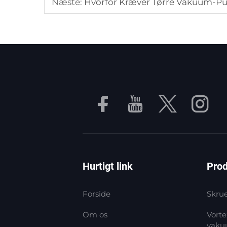
Næste:
Hvorfor Kræver Tørre Vakuum-P
Hurtigt link
Prod
Forside
Skru
Om os
Vorte
vak