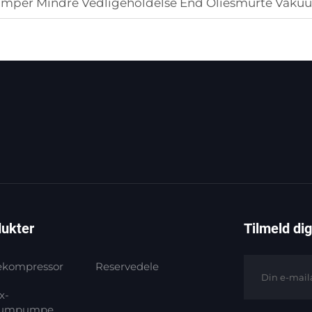
umper Mindre Vedligeholdelse End Oliesmurte Vak
ukter
Tilmeld di
ekompressor
Reservedele
x-
uumpumpe