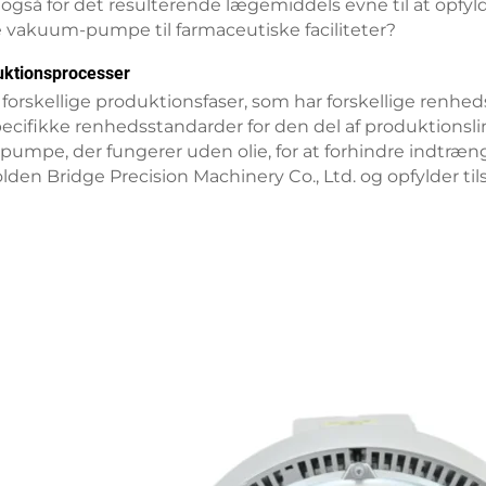
gså for det resulterende lægemiddels evne til at opfylde
e vakuum-pumpe til farmaceutiske faciliteter?
uktionsprocesser
orskellige produktionsfaser, som har forskellige renhed
cifikke renhedsstandarder for den del af produktionslin
pe, der fungerer uden olie, for at forhindre indtrængen
lden Bridge Precision Machinery Co., Ltd. og opfylder ti