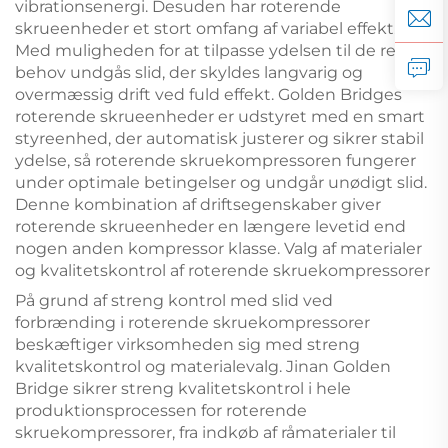
vibrationsenergi. Desuden har roterende
skrueenheder et stort omfang af variabel effekt.
Med muligheden for at tilpasse ydelsen til de reelle
behov undgås slid, der skyldes langvarig og
overmæssig drift ved fuld effekt. Golden Bridges
roterende skrueenheder er udstyret med en smart
styreenhed, der automatisk justerer og sikrer stabil
ydelse, så roterende skruekompressoren fungerer
under optimale betingelser og undgår unødigt slid.
Denne kombination af driftsegenskaber giver
roterende skrueenheder en længere levetid end
nogen anden kompressor klasse. Valg af materialer
og kvalitetskontrol af roterende skruekompressorer
På grund af streng kontrol med slid ved
forbrænding i roterende skruekompressorer
beskæftiger virksomheden sig med streng
kvalitetskontrol og materialevalg. Jinan Golden
Bridge sikrer streng kvalitetskontrol i hele
produktionsprocessen for roterende
skruekompressorer, fra indkøb af råmaterialer til