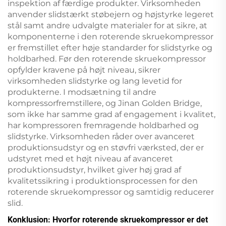
inspektion af færdige produkter. Virksomheden
anvender slidstærkt støbejern og højstyrke legeret
stål samt andre udvalgte materialer for at sikre, at
komponenterne i den roterende skruekompressor
er fremstillet efter høje standarder for slidstyrke og
holdbarhed. Før den roterende skruekompressor
opfylder kravene på højt niveau, sikrer
virksomheden slidstyrke og lang levetid for
produkterne. I modsætning til andre
kompressorfremstillere, og Jinan Golden Bridge,
som ikke har samme grad af engagement i kvalitet,
har kompressoren fremragende holdbarhed og
slidstyrke. Virksomheden råder over avanceret
produktionsudstyr og en støvfri værksted, der er
udstyret med et højt niveau af avanceret
produktionsudstyr, hvilket giver høj grad af
kvalitetssikring i produktionsprocessen for den
roterende skruekompressor og samtidig reducerer
slid.
Konklusion: Hvorfor roterende skruekompressor er det