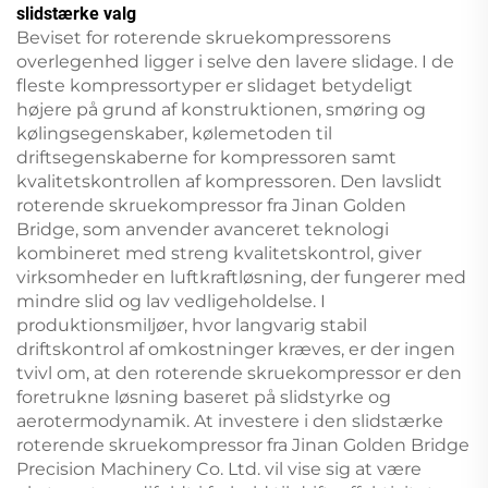
slidstærke valg
Beviset for roterende skruekompressorens
overlegenhed ligger i selve den lavere slidage. I de
fleste kompressortyper er slidaget betydeligt
højere på grund af konstruktionen, smøring og
kølingsegenskaber, kølemetoden til
driftsegenskaberne for kompressoren samt
kvalitetskontrollen af kompressoren. Den lavslidt
roterende skruekompressor fra Jinan Golden
Bridge, som anvender avanceret teknologi
kombineret med streng kvalitetskontrol, giver
virksomheder en luftkraftløsning, der fungerer med
mindre slid og lav vedligeholdelse. I
produktionsmiljøer, hvor langvarig stabil
driftskontrol af omkostninger kræves, er der ingen
tvivl om, at den roterende skruekompressor er den
foretrukne løsning baseret på slidstyrke og
aerotermodynamik. At investere i den slidstærke
roterende skruekompressor fra Jinan Golden Bridge
Precision Machinery Co. Ltd. vil vise sig at være