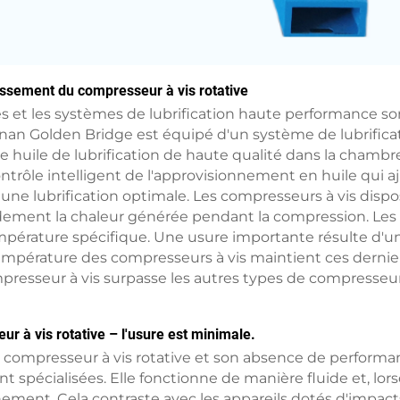
dissement du compresseur à vis rotative
s et les systèmes de lubrification haute performance so
inan Golden Bridge est équipé d'un système de lubrificat
 huile de lubrification de haute qualité dans la chambr
trôle intelligent de l'approvisionnement en huile qui aj
er une lubrification optimale. Les compresseurs à vis di
pidement la chaleur générée pendant la compression. Le
empérature spécifique. Une usure importante résulte d
empérature des compresseurs à vis maintient ces dernie
sseur à vis surpasse les autres types de compresseurs en t
r à vis rotative – l'usure est minimale.
ompresseur à vis rotative et son absence de performanc
nt spécialisées. Elle fonctionne de manière fluide et, lo
ment. Cela contraste avec les appareils dotés d'impac