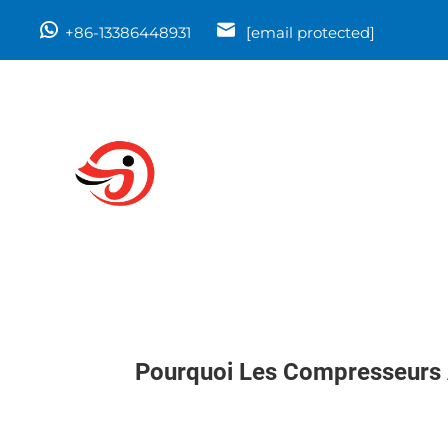
+86-13386448931
[email protected]
Pourquoi Les Compresseurs À