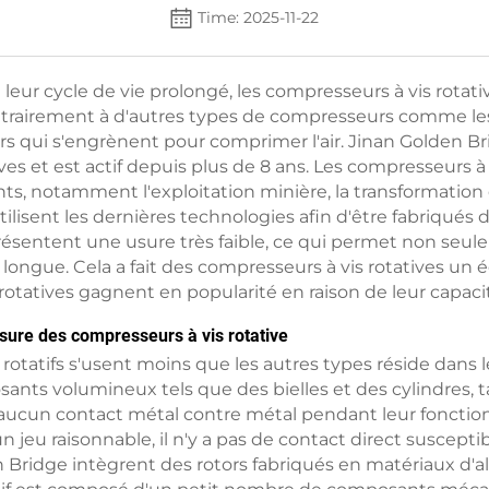
Time: 2025-11-22
 leur cycle de vie prolongé, les compresseurs à vis rota
rairement à d'autres types de compresseurs comme les 
ors qui s'engrènent pour comprimer l'air. Jinan Golden Br
ves et est actif depuis plus de 8 ans. Les compresseurs à
s, notamment l'exploitation minière, la transformation de
ilisent les dernières technologies afin d'être fabriqués d
sentent une usure très faible, ce qui permet non seule
longue. Cela a fait des compresseurs à vis rotatives u
 rotatives gagnent en popularité en raison de leur capaci
usure des compresseurs à vis rotative
 rotatifs s'usent moins que les autres types réside dans l
ants volumineux tels que des bielles et des cylindres, t
n'y a aucun contact métal contre métal pendant leur fonc
jeu raisonnable, il n'y a pas de contact direct suscepti
 Bridge intègrent des rotors fabriqués en matériaux d'al