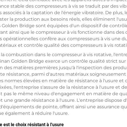
ance stable des compresseurs à vis se traduit par des vib
ociés à la captation de l'énergie vibratoire. De plus, le
juster la production aux besoins réels, elles éliminent l
vis Golden Bridge sont équipées d'un dispositif de contrô
rant ainsi que le compresseur à vis fonctionne dans des 
es opérationnelles confère aux compresseurs à vis une d
ériaux et contrôle qualité des compresseurs à vis rotat
à la combustion dans le compresseur à vis rotative, l'ent
inan Golden Bridge exerce un contrôle qualité strict sur
on des matières premières jusqu'à l'inspection des produi
é haute résistance, parmi d'autres matériaux soigneusemen
s normes élevées en matière de résistance à l'usure et d
xées, l'entreprise s'assure de la résistance à l'usure et 
ont pas le même niveau d'engagement en matière de qual
et une grande résistance à l'usure. L'entreprise dispos
d'équipements de pointe, offrant ainsi une assurance qua
ue également à réduire l'usure.
 est le choix résistant à l'usure