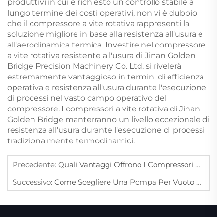
produttivi in cui è richiesto un controllo stabile a
lungo termine dei costi operativi, non vi è dubbio
che il compressore a vite rotativa rappresenti la
soluzione migliore in base alla resistenza all'usura e
all'aerodinamica termica. Investire nel compressore
a vite rotativa resistente all'usura di Jinan Golden
Bridge Precision Machinery Co. Ltd. si rivelerà
estremamente vantaggioso in termini di efficienza
operativa e resistenza all'usura durante l'esecuzione
di processi nel vasto campo operativo del
compressore. I compressori a vite rotativa di Jinan
Golden Bridge manterranno un livello eccezionale di
resistenza all'usura durante l'esecuzione di processi
tradizionalmente termodinamici.
Precedente:
Quali Vantaggi Offrono I Compressori A Vite Rotativa Per Le Operazioni Industriali 24/7?
Successivo:
Come Scegliere Una Pompa Per Vuoto A Secco Che Soddisfi Gli Standard Di Pulizia Degli Impianti Farmaceutici?