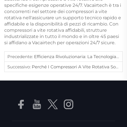
specifiche esigenze operative 24/7. Vacairtech è tra i
concorrenti nel settore dei compressori a vite
rotativa nell'assicurare un supporto tecnico rapido e
affidabile e la disponibilità di pezzi di ricambio. Con
compressori a vite rotativa affidabili, strutture
industrializzate in tutto il mondo e in oltre 45 paesi
si affidano a Vacairtech per operazioni 24/7 sicure.
Precedente:
Efficienza Rivoluzionaria: La Tecnologia Dei Compressori D'aria A Vite (rotativi A Vite) E Guida All'acquisto
Successivo:
Perché I Compressori A Vite Rotativa Sono Meno Soggetti All'usura Rispetto Ad Altri Tipi Di Compressore?