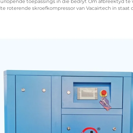
eurlopende toepassings in die bedryf. Om afbreektyd t
lte roterende skroefkompressor van Vacairtech in staat o