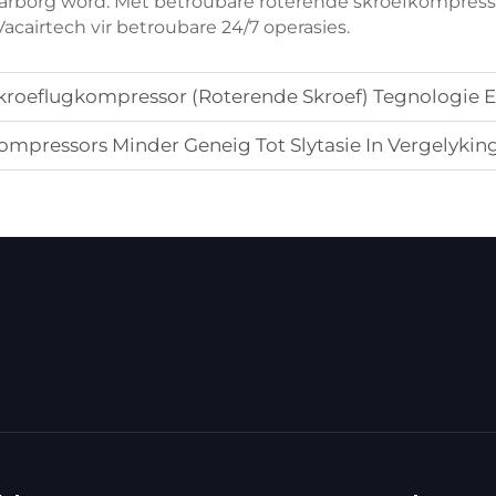
borg word. Met betroubare roterende skroefkompressors 
acairtech vir betroubare 24/7 operasies.
 Skroeflugkompressor (Roterende Skroef) Tegnologie
mpressors Minder Geneig Tot Slytasie In Vergelyki