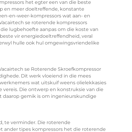
mpressors het egter een van die beste
rp en meer doeltreffende, konstante
 heen-en-weer-kompressors wat aan- en
 Vacairtech se roterende kompressors
n die lugbehoefte aanpas om die koste van
beste vir energiedoeltreffendheid, veral
 terwyl hulle ook hul omgewingsvriendelike
. Vacairtech se Roterende Skroefkompressor
ighede. Dit werk vloeiend in die mees
n werknemers wat uitskuif weens olielekkasies
ereis. Die ontwerp en konstruksie van die
at daarop gemik is om ingenieurskundige
d, te verminder. Die roterende
et ander tipes kompressors het die roterende