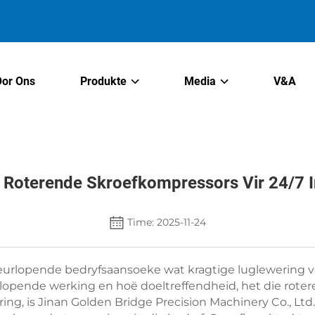
Oor Ons
Produkte
Media
V&A
 Roterende Skroefkompressors Vir 24/7 I
Time: 2025-11-24
deurlopende bedryfsaansoeke wat kragtige luglewering v
lopende werking en hoë doeltreffendheid, het die roter
ing, is Jinan Golden Bridge Precision Machinery Co., Ltd