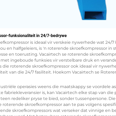
or-funksionaliteit in 24/7-bedrywe
oefkompressor is ideaal vir verskeie nywerhede wat 24/7 
u en halfgeleiers, is 'n roterende skroefkompressor in
sesse en toerusting. Vacairtech se roterende skroefkompr
 met ingeboude funksies vir verstelbare druk en verande
, is die roterende skroefkompressor ook ideaal vir nywerh
eit van die 24/7 fasiliteit. Hoekom Vacairtech se Rotere
 industriële operasies weens die maatskappy se voordele 
e fabriekleveransier is, kan Vacairtech elke stap van di
teen redeliker pryse te bied, sonder tussenpersone. Die
die roterende skroefkompressor aan te pas volgens spesif
rende skroefkompressors wat verseker dat vinnige en b