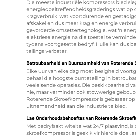
Die meeste industriële kompressors bied sl
energiedoeltreffendheidsgraderings wat op d
kragverbruik, wat voortdurende en gestadig
afskakel en dus meer krag en energie verbru
gevorderde omsettertegnologie, wat 'n energ
elektriese energie na die toestel te verminde
tydens voortgesette bedryf. Hulle kan dus be
tellings verbeter.
Betroubaarheid en Duursaamheid van Roterende
Elke uur van elke dag moet besigheid voortg
behaal die hoogste puntetelling in betroub
veeleisende operasies. Die beskikbaarheid va
nie, maar verminder ook stowwerige gebouom
Roterende Skroefkompressor is gebaseer op 
uitnemendheid aan die industrie te bied.
Lae Onderhoudsbehoeftes van Roterende Skroef
Met bedryfsaktiwiteite wat 24/7 plaasvind, i
skroefkompressor is geskik vir hierdie doel