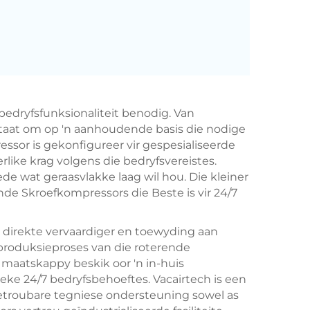
bedryfsfunksionaliteit benodig. Van
 staat om op 'n aanhoudende basis die nodige
essor is gekonfigureer vir gespesialiseerde
rlike krag volgens die bedryfsvereistes.
ede wat geraasvlakke laag wil hou. Die kleiner
nde Skroefkompressors die Beste is vir 24/7
as direkte vervaardiger en toewyding aan
e produksieproses van die roterende
 maatskappy beskik oor 'n in-huis
ieke 24/7 bedryfsbehoeftes. Vacairtech is een
etroubare tegniese ondersteuning sowel as