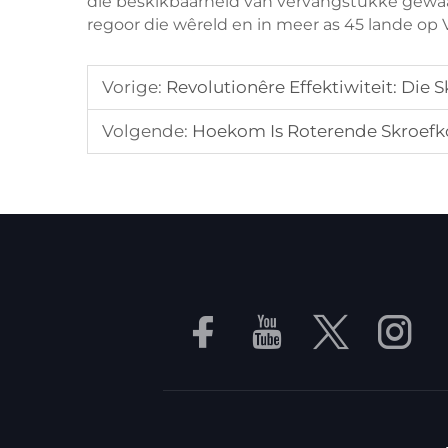
die beskikbaarheid van vervangstukke gewaar
regoor die wêreld en in meer as 45 lande op V
Vorige:
Revolutionêre Effektiwiteit: Die
Volgende:
Hoekom Is Roterende Skroefko