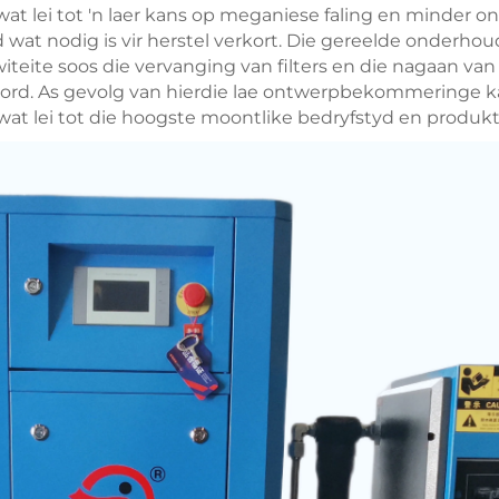
 lei tot 'n laer kans op meganiese faling en minder on
wat nodig is vir herstel verkort. Die gereelde onderhoud
witeite soos die vervanging van filters en die nagaan va
 word. As gevolg van hierdie lae ontwerpbekommeringe 
at lei tot die hoogste moontlike bedryfstyd en produkti