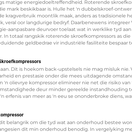
egs matige energiedoeltreffendheid. Roterende skroefko
ie mark beskikbaar is. Hulle het 'n dubbelskroef-ontwe
de kragverbruik moontlik maak, anders as tradisionele
ik, veral oor langdurige bedryf. Daarbenewens integreer
ie-aanpasbare deurvoer toelaat wat in werklike tyd aa
r. In totaal rangskik roterende skroefkompressors as die 
duidende geldbedrae vir industriële fasiliteite bespaar
 Skroefkompressors
aan. Dit is hoekom back-upstelsels nie mag misluk nie
aarheid en prestasie onder die mees uitdagende omstand
n 'n olievrye kompressor elimineer nie net die risiko va
standighede deur minder gereelde instandhouding te v
'n erfenis van meer as 'n eeu se ononderbroke diens, w
kompressor
s dit belangrik om die tyd wat aan onderhoud bestee wor
, aangesien dit min onderhoud benodig. In vergelyking m