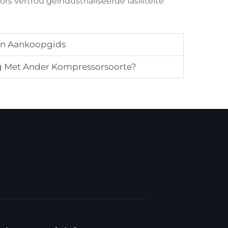
vertrou geïndustrialiseerde fasiliteite
 En Aankoopgids
ng Met Ander Kompressorsoorte?