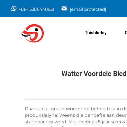
+86-13386448931
[email protected]
Tuisbladsy
Watter Voordele Bied
Daar is 'n al groter wordende behoefte aan 
produksielyne. Weens die behoefte aan deur
standaard geword. Met meer as 8 jaar se ervar