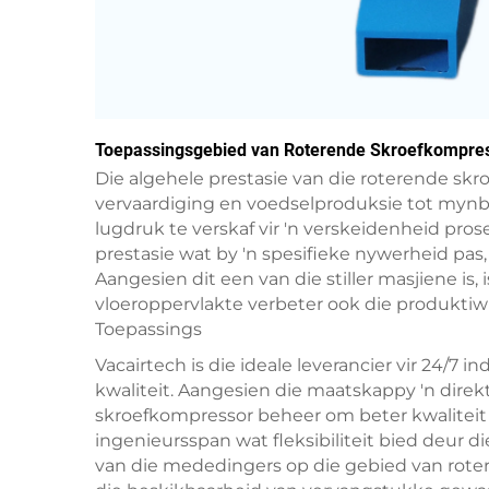
Toepassingsgebied van Roterende Skroefkompress
Die algehele prestasie van die roterende skr
vervaardiging en voedselproduksie tot mynbo
lugdruk te verskaf vir 'n verskeidenheid pro
prestasie wat by 'n spesifieke nywerheid pas,
Aangesien dit een van die stiller masjiene is
vloeroppervlakte verbeter ook die produktiwit
Toepassings
Vacairtech is die ideale leverancier vir 24/7
kwaliteit. Aangesien die maatskappy 'n direkt
skroefkompressor beheer om beter kwaliteit 
ingenieursspan wat fleksibiliteit bied deur 
van die mededingers op die gebied van rote