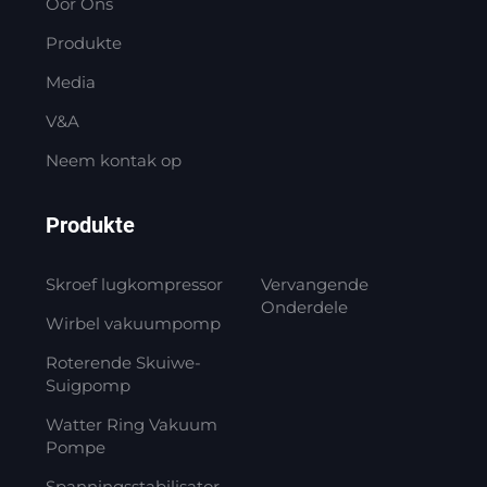
Oor Ons
Produkte
Media
V&A
Neem kontak op
Produkte
Skroef lugkompressor
Vervangende
Onderdele
Wirbel vakuumpomp
Roterende Skuiwe-
Suigpomp
Watter Ring Vakuum
Pompe
Spanningsstabilisator