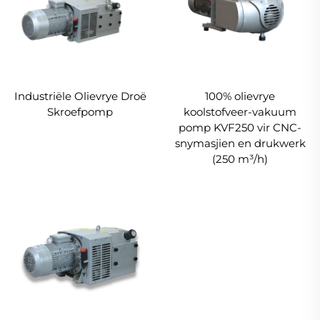
Industriële Olievrye Droë
100% olievrye
Skroefpomp
koolstofveer-vakuum
pomp KVF250 vir CNC-
snymasjien en drukwerk
(250 m³/h)