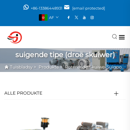
+86-13386448931
[email protected]
AF
suigende tipe (droë skuiwer)
Tuisbladsy
>
Produkte
>
Roterende Skuiwe-Suigpomp
ALLE PRODUKTE