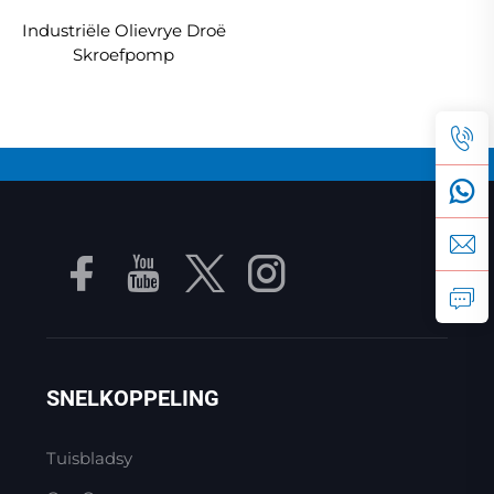
Industriële Olievrye Droë
Skroefpomp
SNELKOPPELING
Tuisbladsy