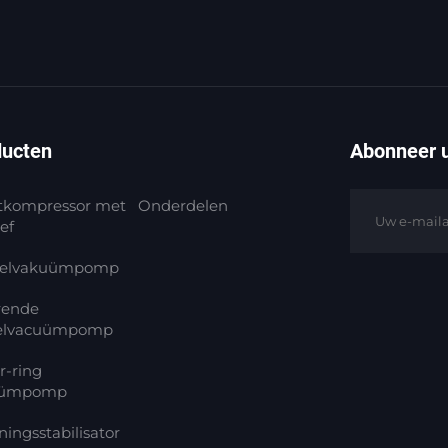
ducten
Abonneer u
tkompressor met
Onderdelen
ef
elvakuümpomp
rende
elvacuümpomp
r-ring
uümpomp
ingsstabilisator