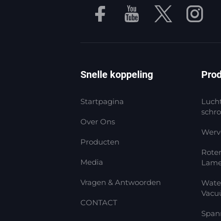
Snelle koppeling
Pro
Startpagina
Luch
schro
Over Ons
Werv
Producten
Rote
Media
Lam
Vragen & Antwoorden
Wate
Vac
CONTACT
Spann