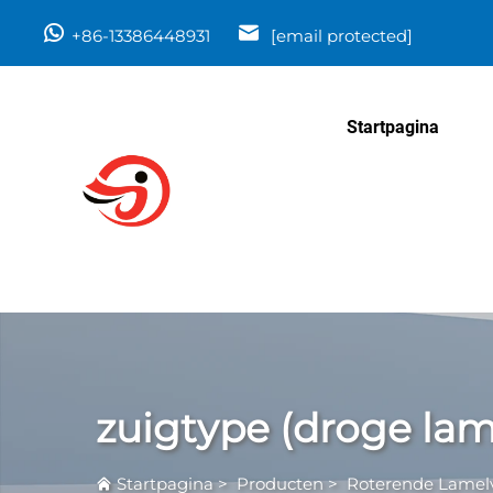
+86-13386448931
[email protected]
Startpagina
zuigtype (droge lam
Startpagina
>
Producten
>
Roterende Lame