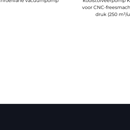
chroefvane vacuümpomp
koolstofveerpomp 
voor CNC-freesmach
druk (250 m³/u