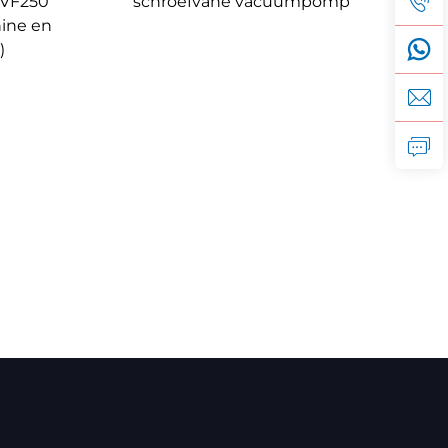
KVF250
schroefvane vacuümpomp
ine en
)