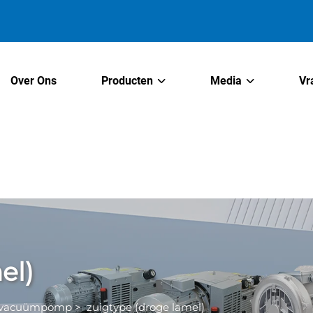
Over Ons
Producten
Media
Vr
el)
lvacuümpomp
>
zuigtype (droge lamel)