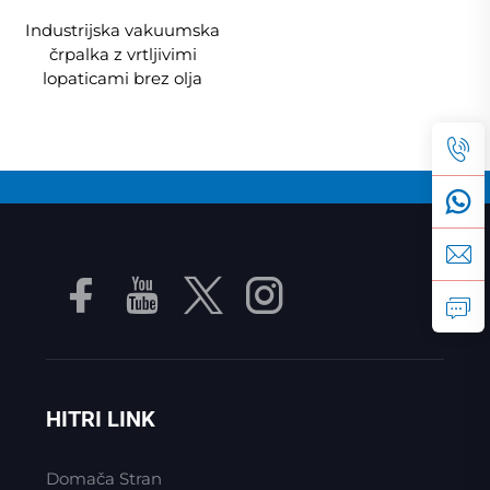
Industrijska vakuumska
črpalka z vrtljivimi
lopaticami brez olja
HITRI LINK
Domača Stran