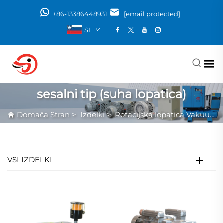
+86-13386448931
[email protected]
SL
sesalni tip (suha lopatica)
Domača Stran
>
Izdelki
>
Rotacijska lopatica Vakuumska Črpalka
VSI IZDELKI