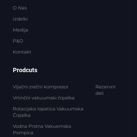
O Nas
Izdelki
Medija
P&O
Kontakt
Prodcuts
Vijačni zračni kompresor
Rezervni
deli
Vrtinčni vakuumski črpalka
Rotacijska lopatica Vakuumska
Črpalka
Vodna Prstna Vakuemska
Pompica