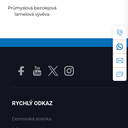
Průmyslová bezolejová
lamelová vývěva
RYCHLÝ ODKAZ
Domovská stránka