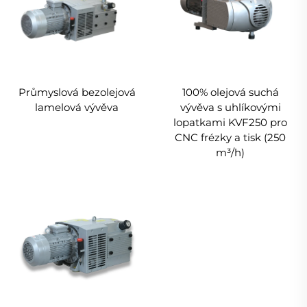
Průmyslová bezolejová
100% olejová suchá
lamelová vývěva
vývěva s uhlíkovými
lopatkami KVF250 pro
CNC frézky a tisk (250
m³/h)