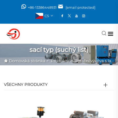
+86-13386448931
[email protected]
CS
sací typ (suchý list)
Domovská stránka
>
Produkty
>
Rotační vývěva s lamelovým kroužkem
VŠECHNY PRODUKTY