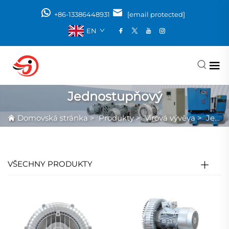
+86-13386448931
[email protected]
EN
Jednostupňový
Domovská stránka
>
Produkty
>
Vírová vývěva
>
Jednostupňový
VŠECHNY PRODUKTY