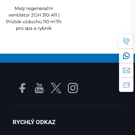
Malý regenerační
ventilátor 2GH 310-A11 |
Průtok vzduchu 110 m³/h
pro spa a rybník
RYCHLÝ ODKAZ