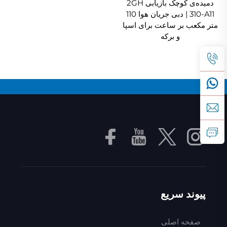
دمیده‌ی کوچک بازیابی 2GH
310-A11 | دبی جریان هوا 110
متر مکعب بر ساعت برای اسپا
و برکه
پیوند سریع
صفحه اصلی