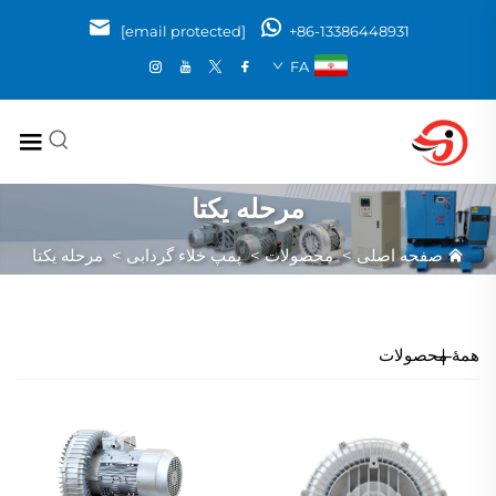
[email protected]
+86-13386448931
FA
مرحله یکتا
صفحه اصلی
>
محصولات
>
پمپ خلاء گردابی
>
مرحله یکتا
همهٔ محصولات