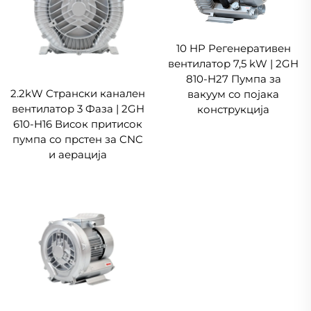
10 HP Регенеративен
вентилатор 7,5 kW | 2GH
810-H27 Пумпа за
2.2kW Странски канален
вакуум со појака
вентилатор 3 Фаза | 2GH
конструкција
610-H16 Висок притисок
пумпа со прстен за CNC
и аерација