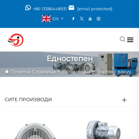
+86-13386448931
[email protected]
EN
Едностепен
Почетна Страница
>
Производи
>
Вортекс вакуум пумпа
СИТЕ ПРОИЗВОДИ