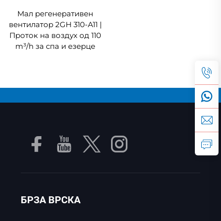
Мал регенеративен
вентилатор 2GH 310-A11 |
Проток на воздух од 110
m³/h за спа и езерце
БРЗА ВРСКА