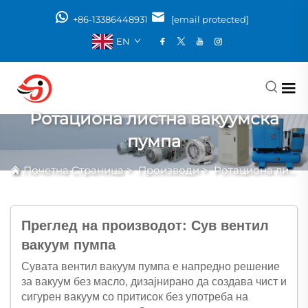
+86-13386448931
[email protected]
EN
Ротациона листна вакуумска
пумпа
Почетна Страница
>
Производи
>
Ротациона листна вакуумска пумпа
Преглед на производот: Сув вентил
вакуум пумпа
Сувата вентил вакуум пумпа е напредно решение
за вакуум без масло, дизајнирано да создава чист и
сигурен вакуум со притисок без употреба на