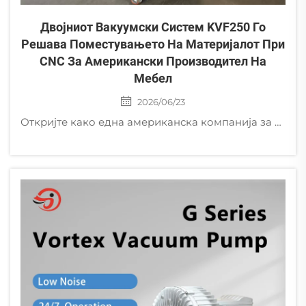
Двојниот Вакуумски Систем KVF250 Го
Решава Поместувањето На Материјалот При
CNC За Американски Производител На
Мебел
2026/06/23
Откријте како една американска компанија за изработка на посебно порачани мебели елиминирала поместувањето на материјалот кај CNC машините и го намалила отпадот на нула со употреба на двојниот вакуумски систем KVF250 од Golden Bridge.