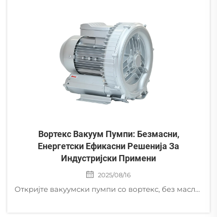
Вортекс Вакуум Пумпи: Безмасни,
Енергетски Ефикасни Решенија За
Индустријски Примени
2025/08/16
Откријте вакуумски пумпи со вортекс, без масло, со 30-50% повеќе енергетска ефикасност, идеални за полупроводници, медицинска опрема и пакување храна. Без контаминација, со низок ниво на бучава, светска поддршка. Барајте понуда веднаш.