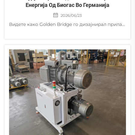
Енергија Од Биогас Во Германија
2026/06/23
Видете како Golden Bridge го дизајнирал прилагоден експлозија-отпорен вентилатор со страничен канал со сертификат Ex db IIC T4 Gb за германска биогасна електрана.