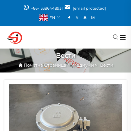
+86-13386448931
[email protected]
EN
Вести
Почетна Страница
>
Медиуми
>
Вести