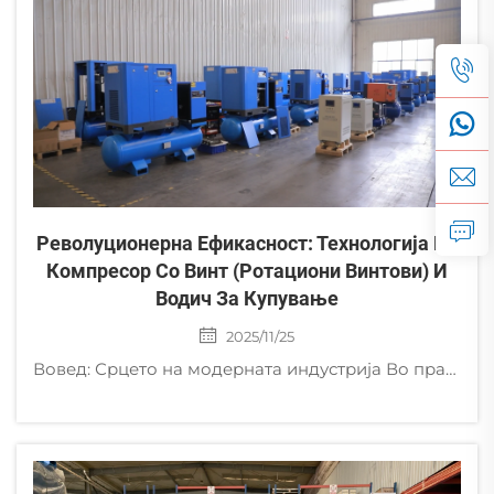
Револуционерна Ефикасност: Технологија На
Компресор Со Винт (ротациони Винтови) И
Водич За Купување
2025/11/25
Вовед: Срцето на модерната индустрија Во практично секој индустријски сектор — вклучувајќи производство, автомобилска, текстбилна, електроника и преработка на храна — компримиран воздух се смета за „четвртата корисна услуга“, по електричната енергија и...