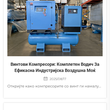
Винтови Компресори: Комплетен Водич За
Ефикасна Индустријска Воздушна Моќ
2025/08/17
Откријте како компресорите со винт ги намалуваат трошоците за енергија за 30%, работат тивко и се поврзуваат со IoT за попаметни индустријални операции. Преземете го вашиот бесплатен водич за проценка на ефикасност веднаш.