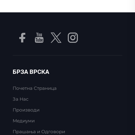
БРЗА ВРСКА
Почетна Страница
За Нас
Производи
Медиуми
Прашања и Одговори