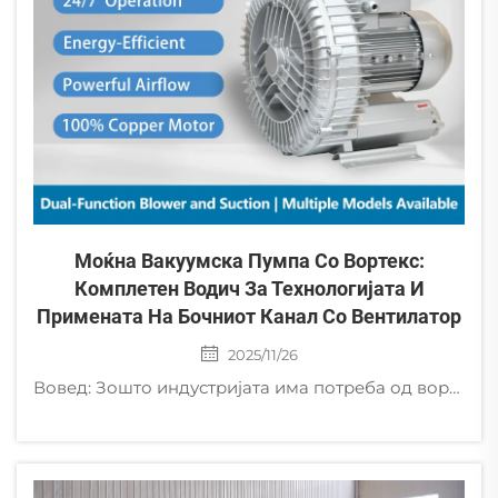
Моќна Вакуумска Пумпа Со Вортекс:
Комплетен Водич За Технологијата И
Примената На Бочниот Канал Со Вентилатор
2025/11/26
Вовед: Зошто индустријата има потреба од вортекс вакуумска пумпа Во областите на современата индустријална автоматизација, заштита на животната средина и прецизна производство, барањето за стабилен, сигурен и безмасен извор на воздух постојано расте. Т...