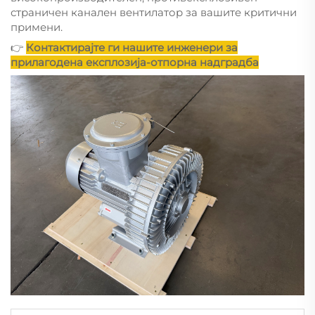
страничен канален вентилатор за вашите критични
примени.
👉
Контактирајте ги нашите инженери за
прилагодена експлозија-отпорна надградба