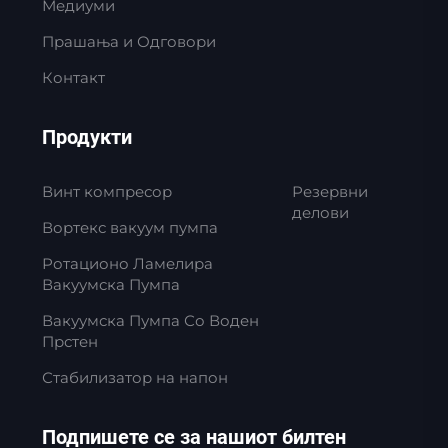
Медиуми
Прашања и Одговори
Контакт
Продукти
Винт компресор
Резервни
делови
Вортекс вакуум пумпа
Ротационо Ламелира
Вакуумска Пумпа
Вакуумска Пумпа Со Воден
Прстен
Стабилизатор на напон
Подпишете се за нашиот билтен