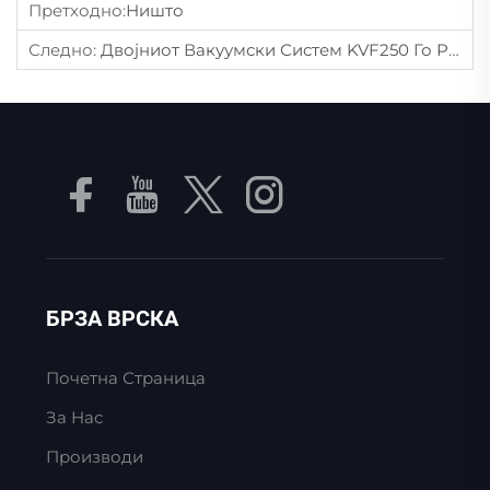
Претходно:
Ништо
Следно:
Двојниот Вакуумски Систем KVF250 Го Решава Поместувањето На Материјалот При CNC За Американски Производител На Мебел
БРЗА ВРСКА
Почетна Страница
За Нас
Производи