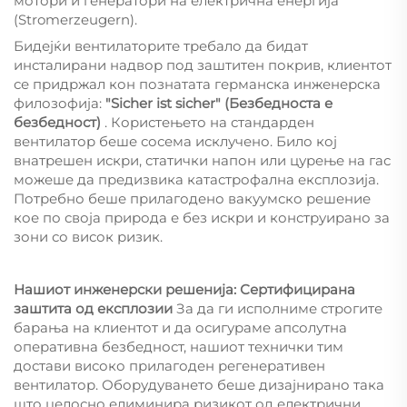
мотори и генератори на електрична енергија
(Stromerzeugern).
Бидејќи вентилаторите требало да бидат
инсталирани надвор под заштитен покрив, клиентот
се придржал кон познатата германска инженерска
филозофија:
"Sicher ist sicher" (Безбедноста е
безбедност)
. Користењето на стандарден
вентилатор беше сосема исклучено. Било кој
внатрешен искри, статички напон или цурење на гас
можеше да предизвика катастрофална експлозија.
Потребно беше прилагодено вакуумско решение
кое по своја природа е без искри и конструирано за
зони со висок ризик.
Нашиот инженерски решенија: Сертифицирана
заштита од експлозии
За да ги исполниме строгите
барања на клиентот и да осигураме апсолутна
оперативна безбедност, нашиот технички тим
достави високо прилагоден регенеративен
вентилатор. Оборудуването беше дизајнирано така
што целосно елиминира ризикот од електрични