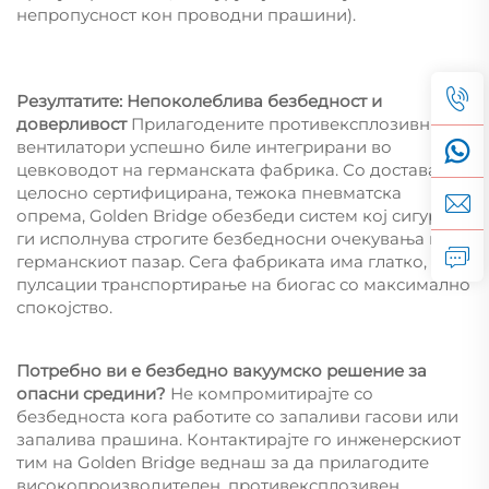
непропусност кон проводни прашини).
Резултатите: Непоколеблива безбедност и
доверливост
Прилагодените противексплозивни
вентилатори успешно биле интегрирани во
цевководот на германската фабрика. Со достава на
целосно сертифицирана, тежока пневматска
опрема, Golden Bridge обезбеди систем кој сигурно
ги исполнува строгите безбедносни очекувања на
германскиот пазар. Сега фабриката има глатко, без
пулсации транспортирање на биогас со максимално
спокојство.
Потребно ви е безбедно вакуумско решение за
опасни средини?
Не компромитирајте со
безбедноста кога работите со запаливи гасови или
запалива прашина. Контактирајте го инженерскиот
тим на Golden Bridge веднаш за да прилагодите
високопроизводителен, противексплозивен