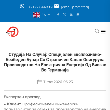
+86-13386448931
[email protected]
EN
Студија На Случај: Специјален Експлозивно-
Безбеден Бунар Со Страничен Канал Осигурува
Производство На Електрична Енергија Од Биогас
Во Германија
Time: 2026-06-23
Експертен преглед
● Клиент:
Професионален инженерски
подизводител за објект за производство на енергија