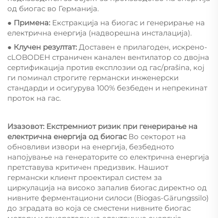
од биогас во Германија.
● Примена:
Екстракција на биогас и генерирање на
електрична енергија (надворешна инсталација).
● Клучен резултат:
Доставен е прилагоден, искрено-
сLOBODЕН страничен канален вентилатор со двојна
сертификација против експлозии од гас/prašina, кој
ги поминал строгите германски инженерски
стандарди и осигурува 100% безбеден и непрекинат
проток на гас.
Изазовот: Екстремниот ризик при генерирање на
електрична енергија од биогас
Во секторот на
обновливи извори на енергија, безбедното
напојување на генераторите со електрична енергија
претставува критичен предизвик. Нашиот
германски клиент проектирал систем за
циркулација на високо запалив биогас директно од
нивните ферментациони силоси (Biogas-Gärungssilo)
до зградата во која се сместени нивните биогас