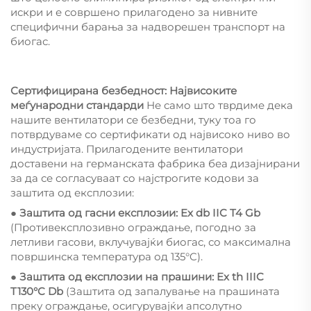
искри и е совршено прилагодено за нивните
специфични барања за надворешен транспорт на
биогас.
Сертифицирана безбедност: Највисоките
меѓународни стандарди
Не само што тврдиме дека
нашите вентилатори се безбедни, туку тоа го
потврдуваме со сертификати од највисоко ниво во
индустријата. Прилагодените вентилатори
доставени на германската фабрика беа дизајнирани
за да се согласуваат со најстрогите кодови за
заштита од експлозии:
● Заштита од гасни експлозии: Ex db IIC T4 Gb
(Противексплозивно ограждање, погодно за
летливи гасови, вклучувајќи биогас, со максимална
површинска температура од 135°C).
● Заштита од експлозии на прашини: Ex th IIIC
T130°C Db
(Заштита од запалување на прашината
преку ограждање, осигурувајќи апсолутно