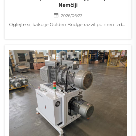
Nemčiji
2026/06/23
Oglejte si, kako je Golden Bridge razvil po meri izdelan eksplozijo-varni stranski kanalni ventilator z certifikatom Ex db IIC T4 Gb za nemško elektrarno za proizvodnjo energije iz bioplina.