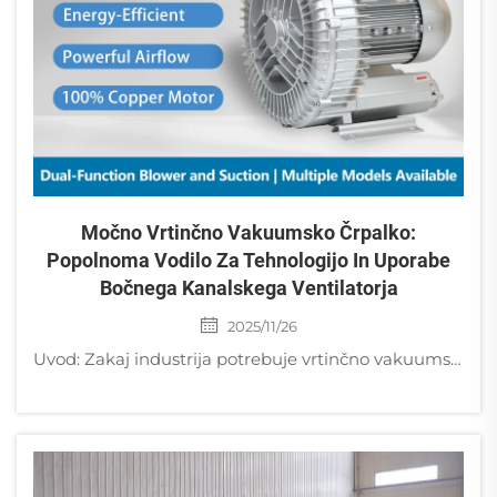
Močno Vrtinčno Vakuumsko Črpalko:
Popolnoma Vodilo Za Tehnologijo In Uporabe
Bočnega Kanalskega Ventilatorja
2025/11/26
Uvod: Zakaj industrija potrebuje vrtinčno vakuumsko črpalko V področjih sodobne industrijske avtomatizacije, varovanja okolja in točnostne proizvodnje se povpraševanje po stabilnem, zanesljivem in brezoljnem zraku nenehno povečuje. T...