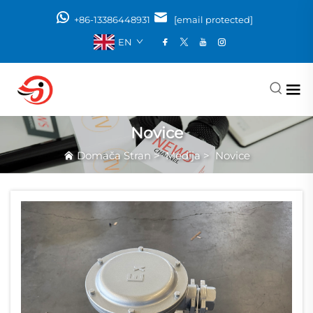
+86-13386448931
[email protected]
EN
Novice
Domača Stran
>
Medija
>
Novice