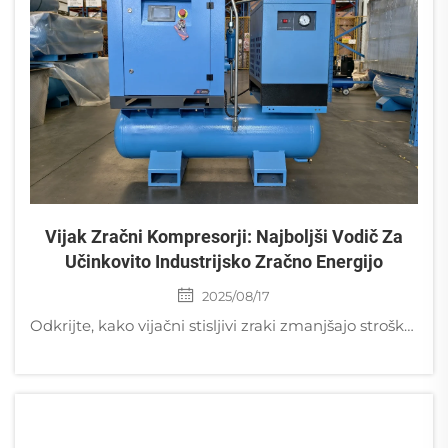
Vijak Zračni Kompresorji: Najboljši Vodič Za
Učinkovito Industrijsko Zračno Energijo
2025/08/17
Odkrijte, kako vijačni stisljivi zraki zmanjšajo stroške energije za 30 %, delujejo tiho in se integrirajo z IoT-om za pametnejše industrijske procese. Pridobite svoje brezplačno vodilo za pregled učinkovitosti že danes.