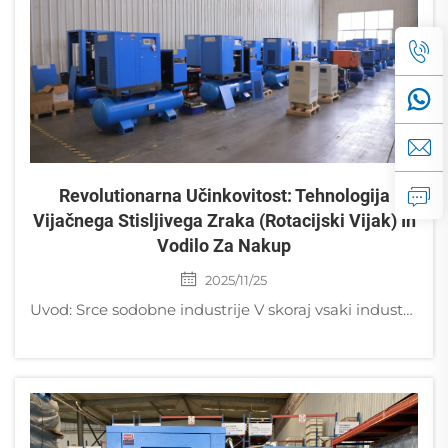
Revolutionarna Učinkovitost: Tehnologija
Vijačnega Stisljivega Zraka (rotacijski Vijak) In
Vodilo Za Nakup
2025/11/25
Uvod: Srce sodobne industrije V skoraj vsaki industrijski panogi – vključno s proizvodnjo, avtomobilsko industrijo, tekstilno industrijo, elektroniko in predelavo hrane – se stisnjeni zrak šteje za »četrto komunalno storitev«, ki sledi elektriki in...