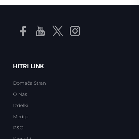
HITRI LINK
Domača Stran
O Nas
Izdelki
Medija
P&O
Kontakt