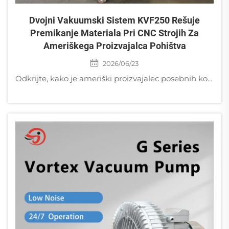
Dvojni Vakuumski Sistem KVF250 Rešuje
Premikanje Materiala Pri CNC Strojih Za
Ameriškega Proizvajalca Pohištva
2026/06/23
Odkrijte, kako je ameriški proizvajalec posebnih kosov pohištva z dvojnim vakuumskim sistemom KVF250 od Golden Bridgeja odpravil premikanje materiala pri CNC strojih in zmanjšal odpadke na nič.