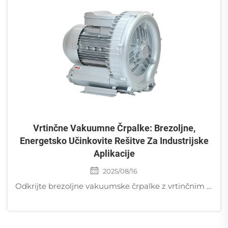
Vrtinčne Vakuumne Črpalke: Brezoljne,
Energetsko Učinkovite Rešitve Za Industrijske
Aplikacije
2025/08/16
Odkrijte brezoljne vakuumske črpalke z vrtinčnim tokom, ki so za 30–50 % učinkovitejše pri porabi energije, primerni za polprevodnike, medicinsko opremo in embalažo živil. Brez onesnaženja, tiho delovanje, svetovna podpora. Zahtevajte ponudbo že danes.