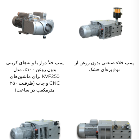
ون دار خشک به طور قابل توجهی هزینه های عملیاتی و
زمان توقف را کاهش می دهد. طراحی ساده اما مقاوم آن
امکان عملکرد بلندمدت با کمترین مداخله را فراهم می کند.
بهره‌وری انرژی
با دینامیک روتور بهینه شده و مدیریت حرارتی پیشرفته، پمپ
خلاء ون دار خشک مصرف انرژی کمتری نسبت به پمپ های
معمولی دارد، این موضوع به اهداف پایداری کمک می کند و
هزینه های عملیاتی را کاهش می دهد.
پمپ خلاء صنعتی بدون روغن از
پمپ خلأ دوار با وانه‌های کربنی
نوع پره‌ای خشک
بدون روغن ۱۰۰٪، مدل
عملکرد بی‌صدا و بدون ارتعاش
KVF250 برای ماشین‌های
مکانیسم چرخشی متعادل و مواد ضد ارتعاشی که در پمپ
CNC و چاپ (ظرفیت ۲۵۰
خلاء ون دار خشک استفاده شده است، به عملکردی روان و
مترمکعب در ساعت)
با سطح پایین نویز کمک می کند و آن را برای محیط های
حساس به صدا مناسب می کند.
موثوقت و طول عمر بالا
با مواد مقاوم در برابر سایش و قطعات ماشین کاری شده با
دقت تولید شده است، پمپ خلاء ون دار خشک دوام بیشتری
دارد. ون ها به گونه ای طراحی شده اند که دارای نرخ سایش